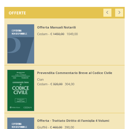
OFFERTE
Off. Codici Civile, Penale, Proc Civile
2026 - Esame Avv
Giuffrè - €
375,00
330,00
l Codice Civile
Off Codici Civile e Penale 2026 - Esa
Giuffrè - €
195,00
185,20
Off. Codici Civile e Proc Civile 2026 
miglia 4 Volumi
Giuffrè - €
195,00
185,20