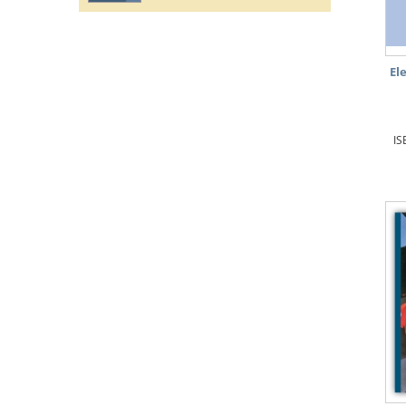
El
IS