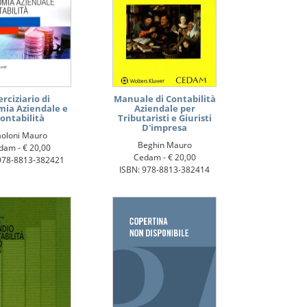
erciziario di
Manuale di Contabilità
ia Aziendale e
Aziendale per
ontabilità
Tributaristi e Giuristi
D'impresa
aoloni Mauro
Beghin Mauro
dam -
€ 20,00
Cedam -
€ 20,00
978-8813-382421
ISBN: 978-8813-382414