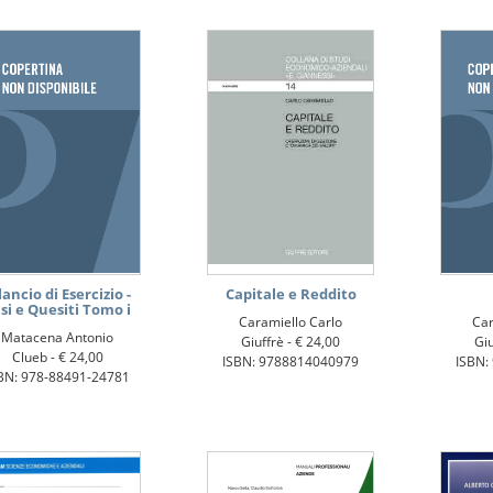
lancio di Esercizio -
Capitale e Reddito
si e Quesiti Tomo i
Caramiello Carlo
Car
Matacena Antonio
Giuffrè -
€ 24,00
Giu
Clueb -
€ 24,00
ISBN: 9788814040979
ISBN:
BN: 978-88491-24781