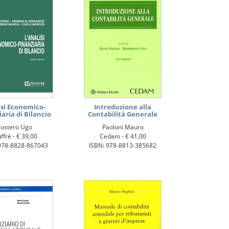
isi Economico-
Introduzione alla
iaria di Bilancio
Contabilità Generale
ostero Ugo
Paoloni Mauro
ffrè -
€ 39,00
Cedam -
€ 41,00
978-8828-867043
ISBN: 978-8813-385682