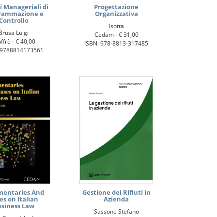
i Manageriali di
Progettazione
rammazione e
Organizzativa
Controllo
Isotta
Brusa Luigi
Cedam -
€ 31,00
ffrè -
€ 40,00
ISBN: 978-8813-317485
 9788814173561
entaries And
Gestione dei Rifiuti in
es on Italian
Azienda
siness Law
Sassone Stefano