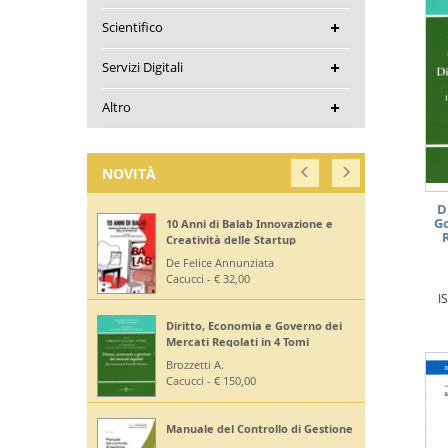
Scientifico
Servizi Digitali
Altro
NOVITÀ
D
G
Oltre il Mercato
Benedetti Auretta
Editoriale Scientifica - € 16,00
I
OFFERTE
Off. Codici Civile, Penale, Proc
Civile, Proc Penale 2026 - Esame
Avv