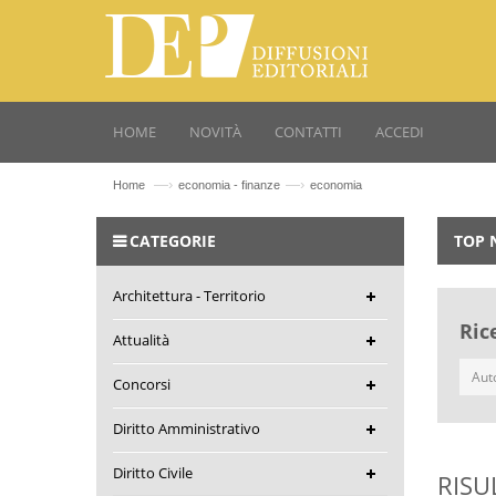
HOME
NOVITÀ
CONTATTI
ACCEDI
—›
—›
Home
economia - finanze
economia
CATEGORIE
TOP 
Architettura - Territorio
Ric
Attualità
Concorsi
Diritto Amministrativo
Diritto Civile
RISU