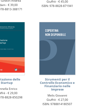
 Ginevri Andrea
Giuffrè -
€ 45,00
dam -
€ 39,00
ISBN: 978-8828-871941
978-8813-388171
tazione delle
Strumenti per il
Startup
Controllo Economico e
Finanziario nelle
nnella Enrico
Imprese
ffrè -
€ 29,00
Melis Giovanni
978-8828-850298
Giuffrè -
€ 27,00
ISBN: 9788814180507