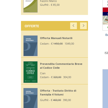
Giuffrè - €
375,00
330,00
Off Codici Civile e Penale 2026 -
Esame Avvocato
Giuffrè - €
195,00
185,20
E
Off. Codici Civile e Proc Civile 2026
- Esame Avvocato
Giuffrè - €
195,00
185,20
IS