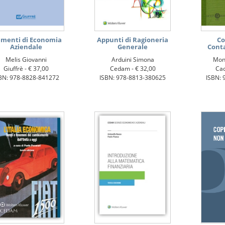
ementi di Economia
Appunti di Ragioneria
Co
Aziendale
Generale
Conta
Melis Giovanni
Arduini Simona
Mon
Giuffrè -
€ 37,00
Cedam -
€ 32,00
Cac
BN: 978-8828-841272
ISBN: 978-8813-380625
ISBN: 