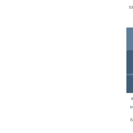
IS
I
I