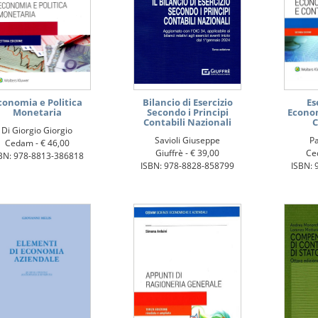
conomia e Politica
Bilancio di Esercizio
Es
Monetaria
Secondo i Principi
Econom
Contabili Nazionali
C
Di Giorgio Giorgio
Savioli Giuseppe
P
Cedam -
€ 46,00
Giuffrè -
€ 39,00
Ce
BN: 978-8813-386818
ISBN: 978-8828-858799
ISBN: 