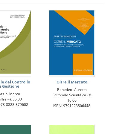
e del Controllo
Oltre il Mercato
i Gestione
Benedetti Auretta
azzini Marco
Editoriale Scientifica -
€
ffrè -
€ 85,00
16,00
978-8828-879602
ISBN: 9791223506448