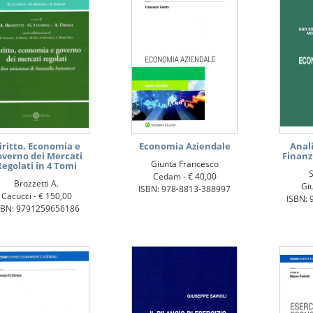
iritto, Economia e
Economia Aziendale
Anal
overno dei Mercati
Finanz
Giunta Francesco
Regolati in 4 Tomi
S
Cedam -
€ 40,00
Brozzetti A.
Giu
ISBN: 978-8813-388997
Cacucci -
€ 150,00
ISBN: 
SBN: 9791259656186