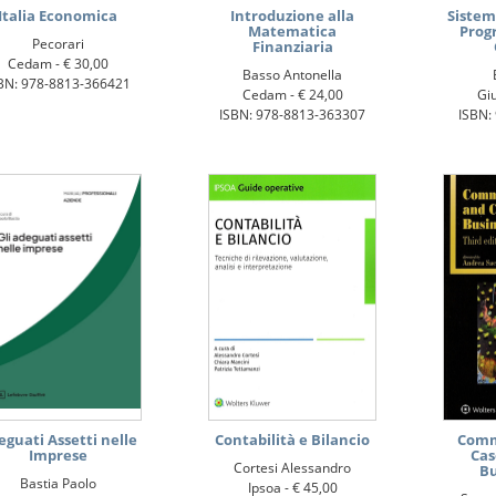
Italia Economica
Introduzione alla
Sistem
Matematica
Prog
Pecorari
Finanziaria
Cedam -
€ 30,00
Basso Antonella
BN: 978-8813-366421
Cedam -
€ 24,00
Giu
ISBN: 978-8813-363307
ISBN:
eguati Assetti nelle
Contabilità e Bilancio
Comm
Imprese
Cas
Cortesi Alessandro
Bu
Bastia Paolo
Ipsoa -
€ 45,00