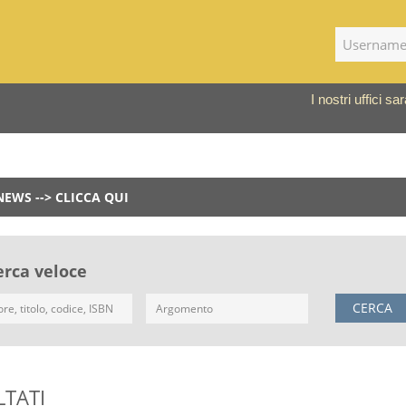
I nostri uffici 
NEWS --> CLICCA QUI
erca veloce
CERCA
LTATI