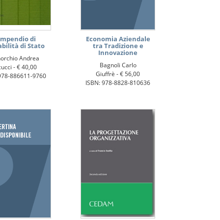
mpendio di
Economia Aziendale
bilità di Stato
tra Tradizione e
Innovazione
orchio Andrea
Bagnoli Carlo
ucci -
€ 40,00
Giuffrè -
€ 56,00
978-886611-9760
ISBN: 978-8828-810636