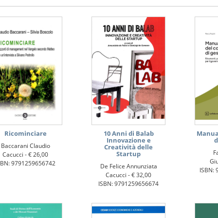
Ricominciare
10 Anni di Balab
Manual
Innovazione e
d
Baccarani Claudio
Creatività delle
F
Startup
Cacucci -
€ 26,00
Giu
SBN: 9791259656742
De Felice Annunziata
ISBN: 
Cacucci -
€ 32,00
ISBN: 9791259656674