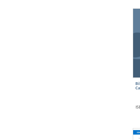
Bi
Ca
IS