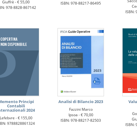
Sacco
Giuffrè -
€ 55,00
ISBN: 978-88217-86495
Ce
BN: 978-8828-867142
ISBN: 
Memento Principi
Analisi di Bilancio 2023
Valu
Contabili
Fazzini Marco
nternazionali 2024
Go
Ipsoa -
€ 70,00
Lefebvre -
€ 155,00
Giu
ISBN: 978-88217-82503
SBN: 9788828861324
ISBN: 