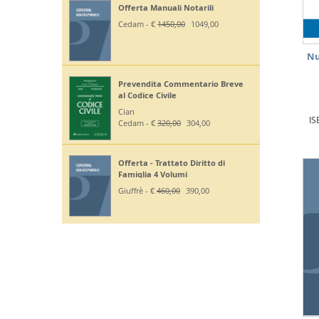
Off. Codici Civile, Penale, Proc
Civile, Proc Penale 2026 - Esame
Avv
Giuffrè - €
375,00
330,00
Nu
Off Codici Civile e Penale 2026 -
Esame Avvocato
Giuffrè - €
195,00
185,20
IS
Off. Codici Civile e Proc Civile 2026
- Esame Avvocato
Giuffrè - €
195,00
185,20