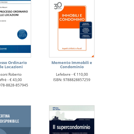
esso Ordinario
Memento Immobili e
le Locazioni
Condominio
soni Roberto
Lefebvre -
€ 110,00
ffrè -
€ 43,00
ISBN: 9788828857259
978-8828-857945