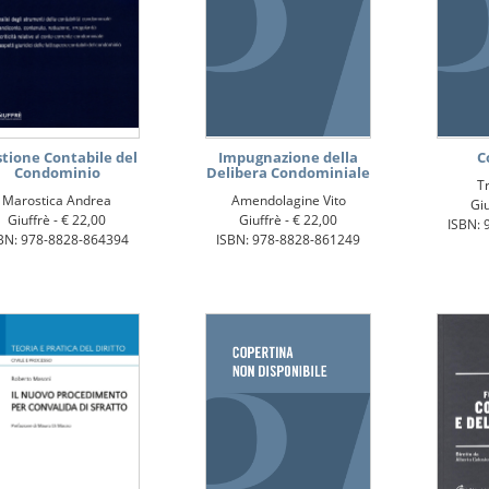
tione Contabile del
Impugnazione della
C
Condominio
Delibera Condominiale
Tr
Marostica Andrea
Amendolagine Vito
Giu
Giuffrè -
€ 22,00
Giuffrè -
€ 22,00
ISBN: 
BN: 978-8828-864394
ISBN: 978-8828-861249