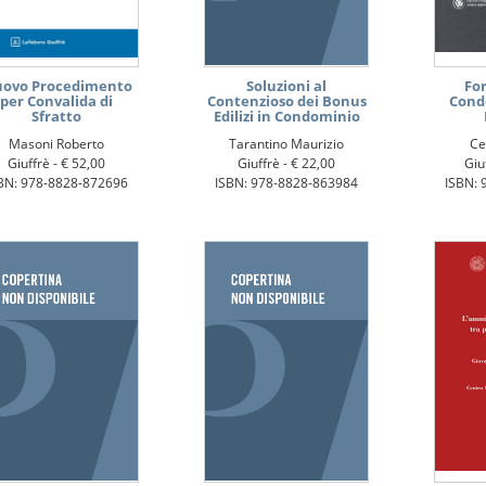
ovo Procedimento
Soluzioni al
Fo
per Convalida di
Contenzioso dei Bonus
Cond
Sfratto
Edilizi in Condominio
Masoni Roberto
Tarantino Maurizio
Ce
Giuffrè -
€ 52,00
Giuffrè -
€ 22,00
Giu
BN: 978-8828-872696
ISBN: 978-8828-863984
ISBN: 