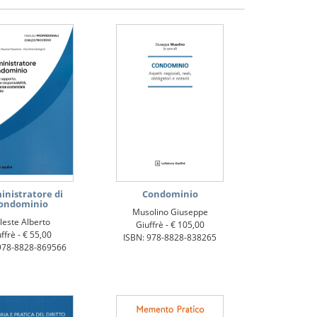
nistratore di
Condominio
ondominio
Musolino Giuseppe
leste Alberto
Giuffrè -
€ 105,00
ffrè -
€ 55,00
ISBN: 978-8828-838265
978-8828-869566