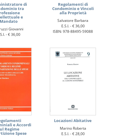
nistratore di
Regolamenti di
dominio tra
Condominio e Vincoli
rofessione
alla Proprietà
ellettuale e
Salvatore Barbara
Mandato
E.S.I. -
€ 36,00
uzzi Giovanni
ISBN: 978-88495-59088
S.I. -
€ 36,00
978-88495-61616
egolamenti
Locazioni Abitative
iniali e Accordi
Marino Roberta
ul Regime
rtizione Spese
E.S.I. -
€ 28,00