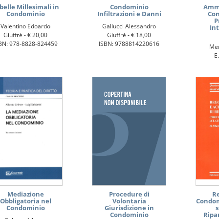
belle Millesimali in
Condominio
Ammi
Condominio
Infiltrazioni e Danni
Con
P
Valentino Edoardo
Gallucci Alessandro
Int
Giuffrè -
€ 20,00
Giuffrè -
€ 18,00
BN: 978-8828-824459
ISBN: 9788814220616
Mer
E.
ISBN: 
Mediazione
Procedure di
R
Obbligatoria nel
Volontaria
Condom
Condominio
Giurisdizione in
s
Condominio
Ripa