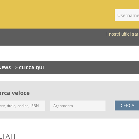
I nostri uffici 
NEWS --> CLICCA QUI
erca veloce
CERCA
LTATI