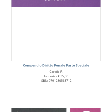
Compendio Diritto Penale Parte Speciale
Cardile F.
Lex Iuris -
€ 35,00
ISBN: 9791280563712