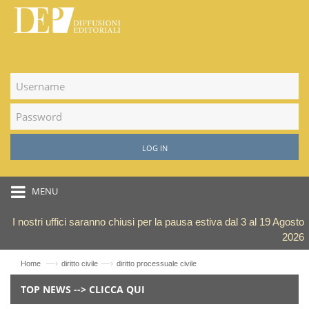
LOG IN
MENU
I nostri uffici saranno chiusi per la pausa estiva dal 3 al 19 Agosto
2026
—›
—›
Home
diritto civile
diritto processuale civile
TOP NEWS --> CLICCA QUI