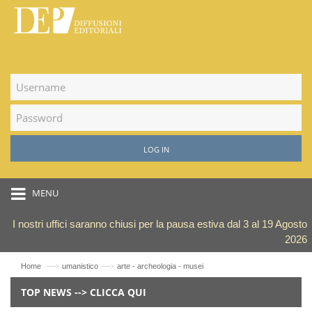
LOG IN
MENU
I nostri uffici saranno chiusi per la pausa estiva dal 3 al 19 Agosto
2026
—›
—›
Home
umanistico
arte - archeologia - musei
TOP NEWS --> CLICCA QUI