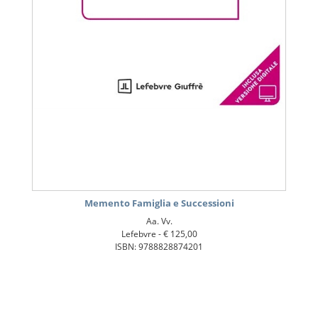
Memento Famiglia e Successioni
Aa. Vv.
Lefebvre -
€ 125,00
ISBN: 9788828874201