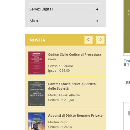
Servizi Digitali
Altro
NOVITÀ
Corte di Giustizia dell'Unione
Europea
Tra
il 
Ruffini Giuseppe
Editoriale Scientifica - € 36,00
IS
Diritto Bancario e Finanziario
Bontempi Paolo
Giuffrè - € 55,00
Diritto Costituzionale
Mezzetti Luca
Giuffrè - € 46,00