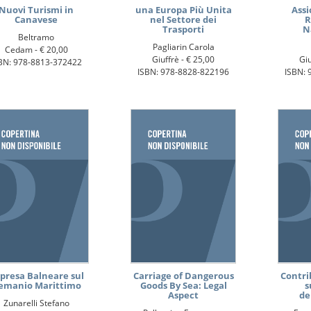
Nuovi Turismi in
una Europa Più Unita
Assi
Canavese
nel Settore dei
R
Trasporti
N
Beltramo
Pagliarin Carola
Cedam -
€ 20,00
Giuffrè -
€ 25,00
Giu
BN: 978-8813-372422
ISBN: 978-8828-822196
ISBN: 
presa Balneare sul
Carriage of Dangerous
Contri
emanio Marittimo
Goods By Sea: Legal
s
Aspect
de
Zunarelli Stefano