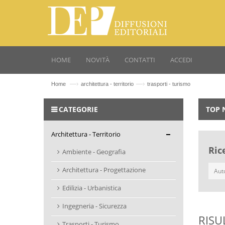
HOME
NOVITÀ
CONTATTI
ACCEDI
—›
—›
Home
architettura - territorio
trasporti - turismo
CATEGORIE
TOP 
Architettura - Territorio
Ric
Ambiente - Geografia
Architettura - Progettazione
Edilizia - Urbanistica
Ingegneria - Sicurezza
RISU
Trasporti - Turismo