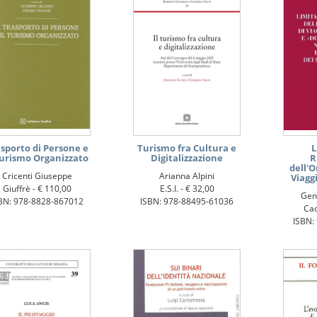
sporto di Persone e
Turismo fra Cultura e
L
Turismo Organizzato
Digitalizzazione
R
dell'O
Cricenti Giuseppe
Arianna Alpini
Viagg
Giuffrè -
€ 110,00
E.S.I. -
€ 32,00
Gen
BN: 978-8828-867012
ISBN: 978-88495-61036
Cac
ISBN: