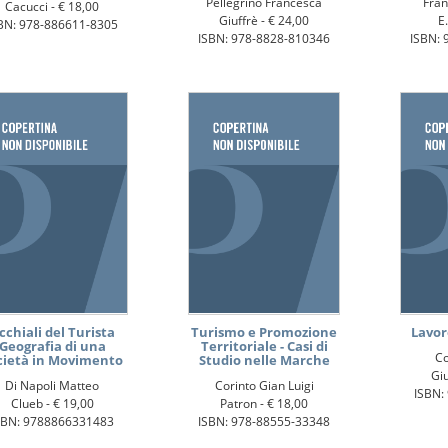
Pellegrino Francesca
Fran
Cacucci -
€ 18,00
Giuffrè -
€ 24,00
E.
BN: 978-886611-8305
ISBN: 978-8828-810346
ISBN: 
cchiali del Turista
Turismo e Promozione
Lavor
Geografia di una
Territoriale - Casi di
Co
cietà in Movimento
Studio nelle Marche
Giu
Di Napoli Matteo
Corinto Gian Luigi
ISBN:
Clueb -
€ 19,00
Patron -
€ 18,00
SBN: 9788866331483
ISBN: 978-88555-33348