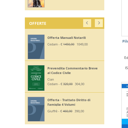
OFFERTE
Off. Codici Civile, Penale, Proc
Civile, Proc Penale 2026 - Esame
Pil
Avv
Giuffrè - €
375,00
330,00
Ed
Off Codici Civile e Penale 2026 -
I
Esame Avvocato
Giuffrè - €
195,00
185,20
Off. Codici Civile e Proc Civile 2026
- Esame Avvocato
Giuffrè - €
195,00
185,20