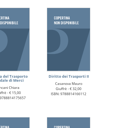
a del Trasporto
Diritto dei Trasporti II
dale di Merci
Casanova Mauro
ncani Chiara
Giuffrè -
€ 32,00
ffrè -
€ 15,00
ISBN: 9788814166112
 9788814175657