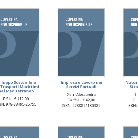
viluppo Sostenibile
Impresa e Lavoro nei
Natur
 Trasporti Marittimi
Servizi Portuali
Stra
nel Mediterraneo
Xerri Alessandra
Ti
E.S.I. -
€ 112,00
Giuffrè -
€ 42,00
Giu
BN: 978-88495-25755
ISBN: 9788814180385
ISBN: