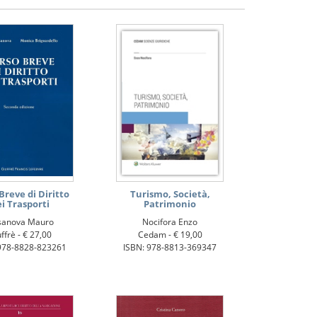
Breve di Diritto
Turismo, Società,
i Trasporti
Patrimonio
sanova Mauro
Nocifora Enzo
ffrè -
€ 27,00
Cedam -
€ 19,00
978-8828-823261
ISBN: 978-8813-369347