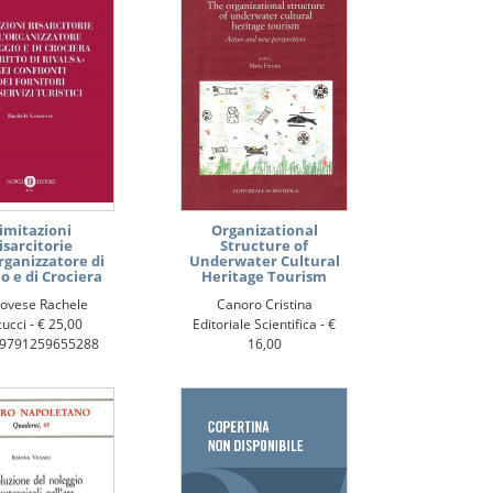
imitazioni
Organizational
isarcitorie
Structure of
rganizzatore di
Underwater Cultural
io e di Crociera
Heritage Tourism
ovese Rachele
Canoro Cristina
ucci -
€ 25,00
Editoriale Scientifica -
€
 9791259655288
16,00
ISBN: 9791223502204