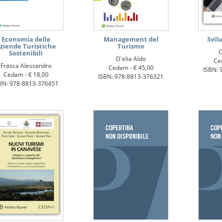
Economia delle
Management del
Svil
ziende Turistiche
Turismo
C
Sostenibili
D'elia Aldo
Ce
Frasca Alessandro
Cedam -
€ 45,00
ISBN: 
Cedam -
€ 18,00
ISBN: 978-8813-376321
BN: 978-8813-376451