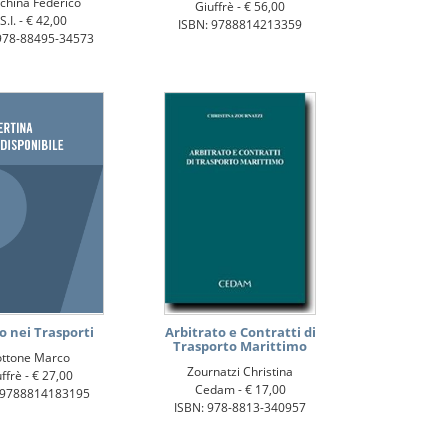
china Federico
Giuffrè -
€ 56,00
S.I. -
€ 42,00
ISBN: 9788814213359
978-88495-34573
o nei Trasporti
Arbitrato e Contratti di
Trasporto Marittimo
ttone Marco
Zournatzi Christina
ffrè -
€ 27,00
Cedam -
€ 17,00
 9788814183195
ISBN: 978-8813-340957