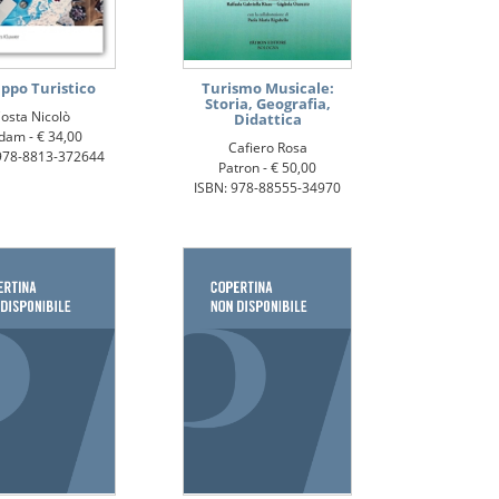
uppo Turistico
Turismo Musicale:
Storia, Geografia,
osta Nicolò
Didattica
dam -
€ 34,00
Cafiero Rosa
978-8813-372644
Patron -
€ 50,00
ISBN: 978-88555-34970