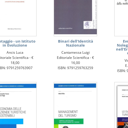
otaggio - un Istituto
Binari dell'Identità
Ev
in Evoluzione
Nazionale
Noleg
nell'E
Ancis Luca
Cantamessa Luigi
itoriale Scientifica -
€
Editoriale Scientifica -
€
Vi
18,00
16,00
E.
SBN: 9791259763907
ISBN: 9791259763259
ISBN: 