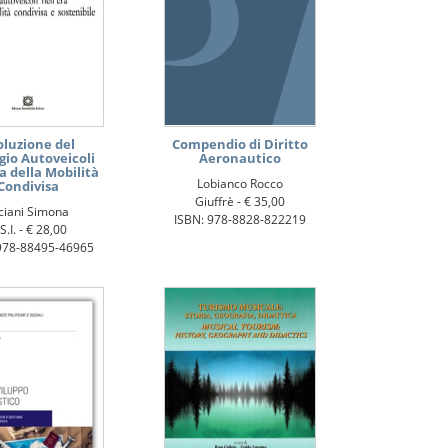
oluzione del
Compendio di Diritto
gio Autoveicoli
Aeronautico
ra della Mobilità
Lobianco Rocco
Condivisa
Giuffrè -
€ 35,00
ciani Simona
ISBN: 978-8828-822219
S.I. -
€ 28,00
978-88495-46965