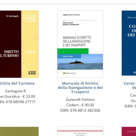
iritto del Turismo
Manuale di Diritto
Corso 
della Navigazione e dei
de
Santagata R.
Trasporti
Ca
et Giuridica -
€ 33,00
Zunarelli Stefano
Giu
BN: 978-88598-27771
Cedam -
€ 40,00
ISBN: 
ISBN: 978-8813-382308