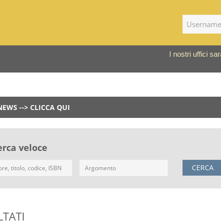
I nostri uffici 
NEWS --> CLICCA QUI
erca veloce
CERCA
LTATI