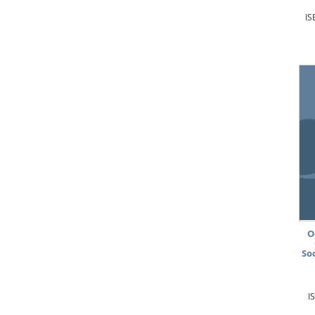
IS
O
So
I