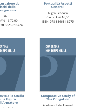
curazione dei
Portualità Aspetti
ischi della
Generali
avigazione
Nigro Teodoro
Rizzo
Cacucci -
€ 16,00
ffrè -
€ 72,00
ISBN: 978-886611-8275
978-8828-818724
buto allo Studio
Comparative Study of
ulla Figura
The Obligation
ll'Armatore
Aladwani Talal Hamad