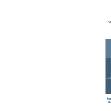
IS
Im
D