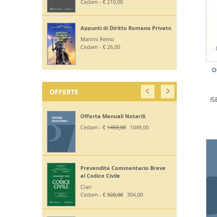
Diritto Costituzionale
Mezzetti Luca
Giuffrè - € 46,00
O
OFFERTE
IS
Off. Codici Civile, Penale, Proc
Civile, Proc Penale 2026 - Esame
Avv
Giuffrè - €
375,00
330,00
Off Codici Civile e Penale 2026 -
Esame Avvocato
Giuffrè - €
195,00
185,20
Off. Codici Civile e Proc Civile 2026