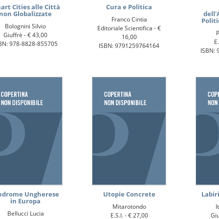
art Cities alle Città
Cura e Politica
non Globalizzate
dell'
Franco Cintia
Polit
Bolognini Silvio
Editoriale Scientifica -
€
Giuffrè -
€ 43,00
16,00
E.
BN: 978-8828-855705
ISBN: 9791259764164
ISBN: 
ndrome Ungherese
Utopie Concrete
Labir
in Europa
Mitarotondo
I
Bellucci Lucia
E.S.I. -
€ 27,00
Giu