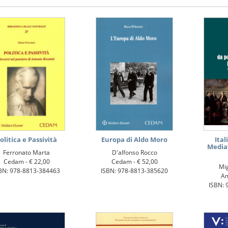
olitica e Passività
Europa di Aldo Moro
Ital
Media
Ferronato Marta
D'alfonso Rocco
Cedam -
€ 22,00
Cedam -
€ 52,00
Mig
BN: 978-8813-384463
ISBN: 978-8813-385620
A
ISBN: 