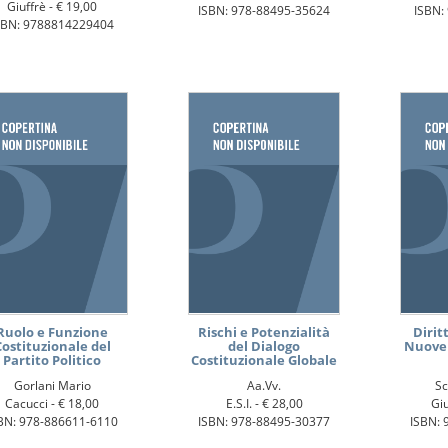
Giuffrè -
€ 19,00
ISBN: 978-88495-35624
ISBN:
SBN: 9788814229404
Ruolo e Funzione
Rischi e Potenzialità
Diritt
Costituzionale del
del Dialogo
Nuove 
Partito Politico
Costituzionale Globale
Gorlani Mario
Aa.Vv.
Sc
Cacucci -
€ 18,00
E.S.I. -
€ 28,00
Giu
BN: 978-886611-6110
ISBN: 978-88495-30377
ISBN: 