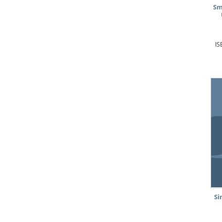
Sm
IS
Si