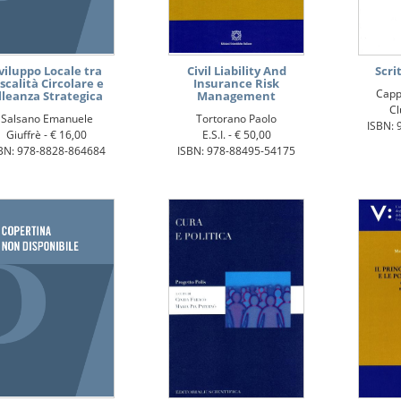
viluppo Locale tra
Civil Liability And
Scri
iscalità Circolare e
Insurance Risk
Cappe
lleanza Strategica
Management
Cl
Salsano Emanuele
Tortorano Paolo
ISBN: 
Giuffrè -
€ 16,00
E.S.I. -
€ 50,00
BN: 978-8828-864684
ISBN: 978-88495-54175