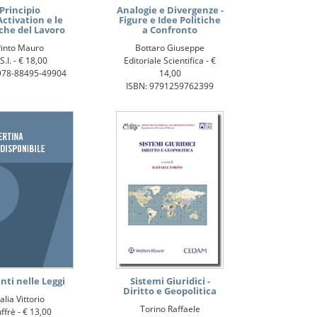
Principio
Analogie e Divergenze -
Activation e le
Figure e Idee Politiche
iche del Lavoro
a Confronto
Pinto Mauro
Bottaro Giuseppe
S.I. -
€ 18,00
Editoriale Scientifica -
€
978-88495-49904
14,00
ISBN: 9791259762399
inti nelle Leggi
Sistemi Giuridici -
Diritto e Geopolitica
talia Vittorio
Torino Raffaele
ffrè -
€ 13,00