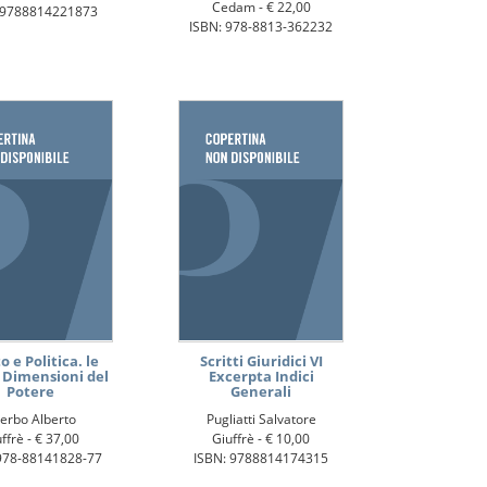
Cedam -
€ 22,00
 9788814221873
ISBN: 978-8813-362232
o e Politica. le
Scritti Giuridici VI
Dimensioni del
Excerpta Indici
Potere
Generali
erbo Alberto
Pugliatti Salvatore
ffrè -
€ 37,00
Giuffrè -
€ 10,00
978-88141828-77
ISBN: 9788814174315