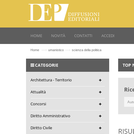
HOME
NOVITÀ
CONTATTI
ACCEDI
—›
—›
Home
umanistico
scienza della politica
CATEGORIE
TOP 
Architettura - Territorio
Ric
Attualità
Concorsi
Diritto Amministrativo
Diritto Civile
RISU