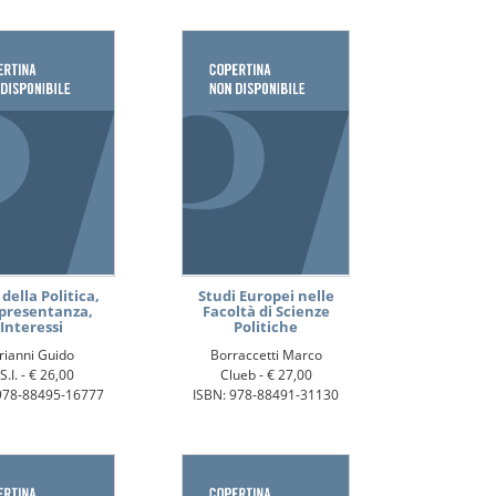
 della Politica,
Studi Europei nelle
presentanza,
Facoltà di Scienze
Interessi
Politiche
irianni Guido
Borraccetti Marco
S.I. -
€ 26,00
Clueb -
€ 27,00
978-88495-16777
ISBN: 978-88491-31130