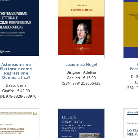
Astensionismo
Lezioni su Hegel
Elettorale come
Pos
Bisignani Adelina
Regressione
Di G
Democratica?
Cacucci -
€ 16,00
E.
ISBN: 9791259656438
Bassu Carla
ISBN: 
Giuffrè -
€ 42,00
BN: 978-8828-873976