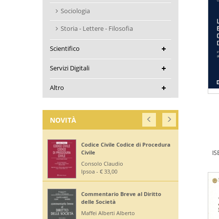
Sociologia
Storia - Lettere - Filosofia
Scientifico
Servizi Digitali
Altro
NOVITÀ
Corte di Giustizia dell'Unione
Europea
IS
Ruffini Giuseppe
Editoriale Scientifica - € 36,00
Diritto Bancario e Finanziario
Bontempi Paolo
Giuffrè - € 55,00