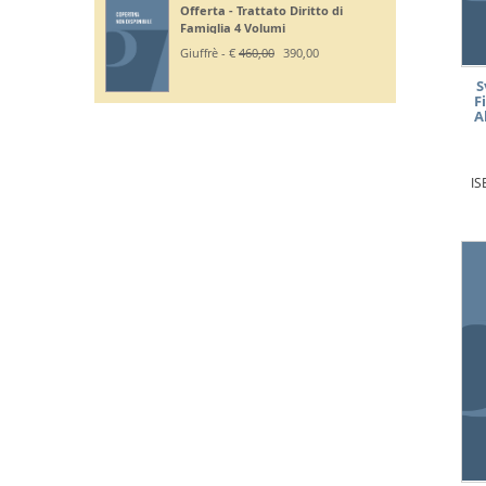
- Esame Avvocato
Giuffrè - €
195,00
185,20
S
F
A
IS