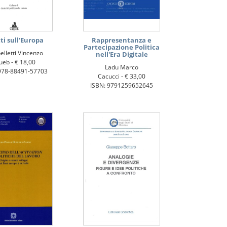
tti sull'Europa
Rappresentanza e
Partecipazione Politica
lletti Vincenzo
nell'Era Digitale
ueb -
€ 18,00
Ladu Marco
978-88491-57703
Cacucci -
€ 33,00
ISBN: 9791259652645