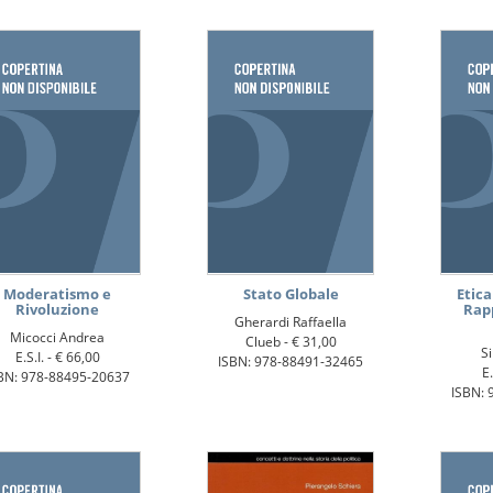
Moderatismo e
Stato Globale
Etica
Rivoluzione
Rap
Gherardi Raffaella
Micocci Andrea
Clueb -
€ 31,00
S
E.S.I. -
€ 66,00
ISBN: 978-88491-32465
E.
BN: 978-88495-20637
ISBN: 