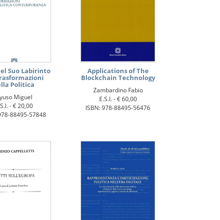
el Suo Labirinto
Applications of The
Trasformazioni
Blockchain Technology
lla Politica
Zambardino Fabio
yuso Miguel
E.S.I. -
€ 60,00
S.I. -
€ 20,00
ISBN: 978-88495-56476
978-88495-57848