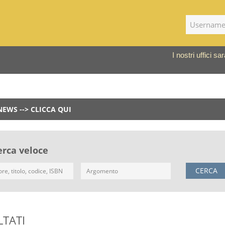
I nostri uffici 
NEWS --> CLICCA QUI
erca veloce
CERCA
LTATI