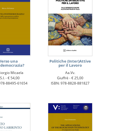
Verso una
Politiche (Inter)Attive
tdemocrazia?
per il Lavoro
iorgio Micaela
Aa.Vv.
S.I. -
€ 54,00
Giuffrè -
€ 25,00
978-88495-61654
ISBN: 978-8828-881827