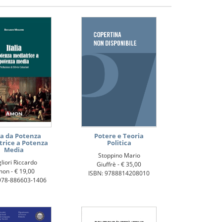
ia da Potenza
Potere e Teoria
trice a Potenza
Politica
Media
Stoppino Mario
liori Riccardo
Giuffrè -
€ 35,00
mon -
€ 19,00
ISBN: 9788814208010
978-886603-1406