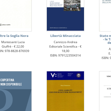
ltre la Soglia Nera
Libertà Minacciata
Stato n
- le 
Montesanti Lucia
Cannizzo Andrea
de
Giuffrè -
€ 22,00
Editoriale Scientifica -
€
A
BN: 978-8828-876939
18,00
E.
ISBN: 9791223504314
ISBN: 