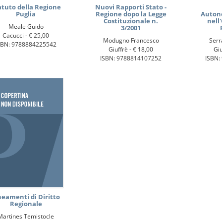
atuto della Regione
Nuovi Rapporti Stato -
Puglia
Regione dopo la Legge
Autono
Costituzionale n.
nell
Meale Guido
3/2001
Cacucci -
€ 25,00
Modugno Francesco
Serr
SBN: 9788884225542
Giuffrè -
€ 18,00
Giu
ISBN: 9788814107252
ISBN:
neamenti di Diritto
Regionale
Martines Temistocle