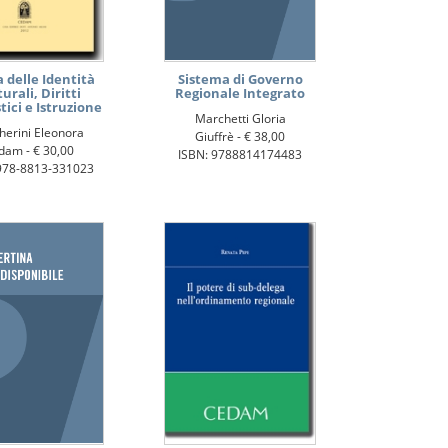
 delle Identità
Sistema di Governo
urali, Diritti
Regionale Integrato
tici e Istruzione
Marchetti Gloria
herini Eleonora
Giuffrè -
€ 38,00
dam -
€ 30,00
ISBN: 9788814174483
978-8813-331023