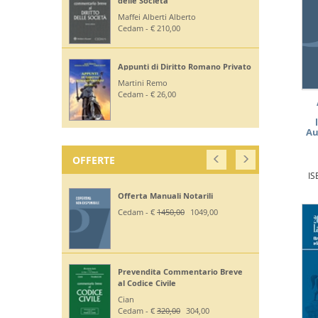
delle Società
Maffei Alberti Alberto
Cedam - € 210,00
Appunti di Diritto Romano Privato
Martini Remo
Cedam - € 26,00
Au
OFFERTE
IS
Offerta Manuali Notarili
Cedam - €
1450,00
1049,00
Prevendita Commentario Breve
al Codice Civile
Cian
Cedam - €
320,00
304,00