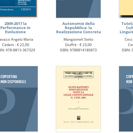
2009-2017 la
Autonomie della
Tutela
Performance in
Repubblica: la
Cult
Evoluzione
Realizzazione Concreta
Linguis
avazzi Angelo Maria
Mangiameli Stelio
Cecc
Cedam -
€ 22,00
Giuffrè -
€ 23,00
Ce
BN: 978-8813-367329
ISBN: 9788814180873
ISBN: 