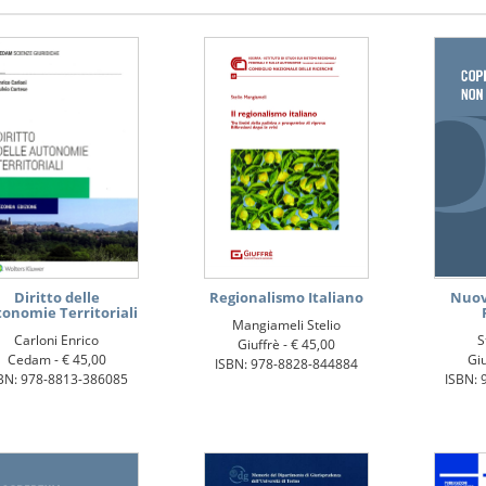
Diritto delle
Regionalismo Italiano
Nuov
onomie Territoriali
Mangiameli Stelio
Carloni Enrico
S
Giuffrè -
€ 45,00
Cedam -
€ 45,00
Giu
ISBN: 978-8828-844884
BN: 978-8813-386085
ISBN: 