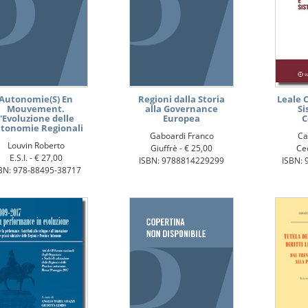
Autonomie(S) En
Regioni dalla Storia
Leale 
Mouvement.
alla Governance
Si
l'Evoluzione delle
Europea
C
tonomie Regionali
Gaboardi Franco
Ca
Louvin Roberto
Giuffrè -
€ 25,00
Ce
E.S.I. -
€ 27,00
ISBN: 9788814229299
ISBN: 
BN: 978-88495-38717