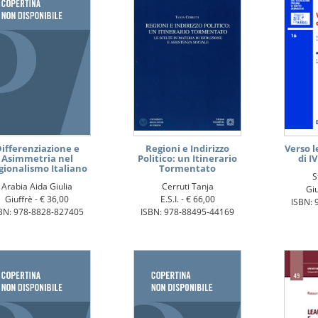
ifferenziazione e
Regioni e Indirizzo
Verso l
Asimmetria nel
Politico: un Itinerario
di I
gionalismo Italiano
Tormentato
S
Arabia Aida Giulia
Cerruti Tanja
Giu
Giuffrè -
€ 36,00
E.S.I. -
€ 66,00
ISBN: 
BN: 978-8828-827405
ISBN: 978-88495-44169