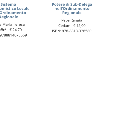
Sistema
Potere di Sub-Delega
mistico Locale
nell'Ordinamento
'Ordinamento
Regionale
Regionale
Pepe Renata
a Maria Teresa
Cedam -
€ 15,00
ffrè -
€ 24,79
ISBN: 978-8813-328580
 9788814078569