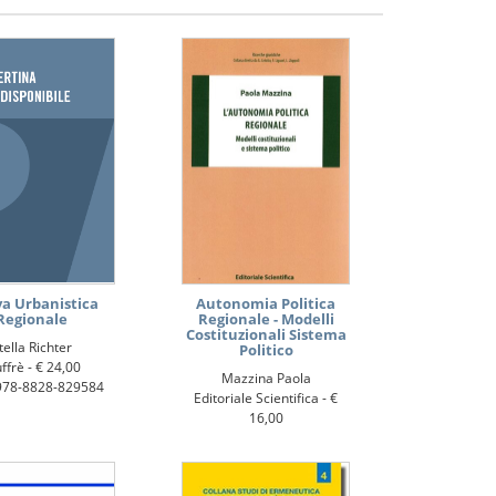
a Urbanistica
Autonomia Politica
Regionale
Regionale - Modelli
Costituzionali Sistema
tella Richter
Politico
ffrè -
€ 24,00
Mazzina Paola
978-8828-829584
Editoriale Scientifica -
€
16,00
ISBN: 978-889391-9142