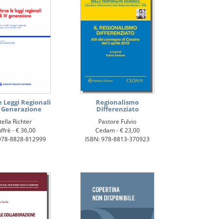
e Leggi Regionali
Regionalismo
V Generazione
Differenziato
tella Richter
Pastore Fulvio
ffrè -
€ 36,00
Cedam -
€ 23,00
978-8828-812999
ISBN: 978-8813-370923