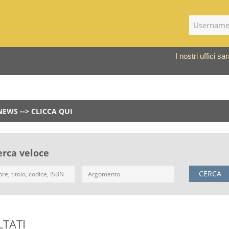
I nostri uffici 
NEWS --> CLICCA QUI
erca veloce
CERCA
LTATI