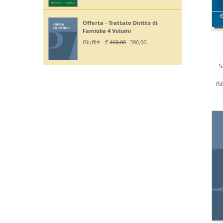
Offerta - Trattato Diritto di
Famiglia 4 Volumi
Giuffrè - €
460,00
390,00
S
IS