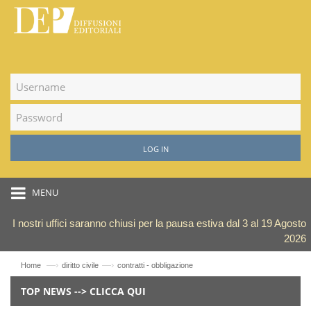
LOG IN
MENU
I nostri uffici saranno chiusi per la pausa estiva dal 3 al 19 Agosto
2026
—›
—›
Home
diritto civile
contratti - obbligazione
TOP NEWS --> CLICCA QUI