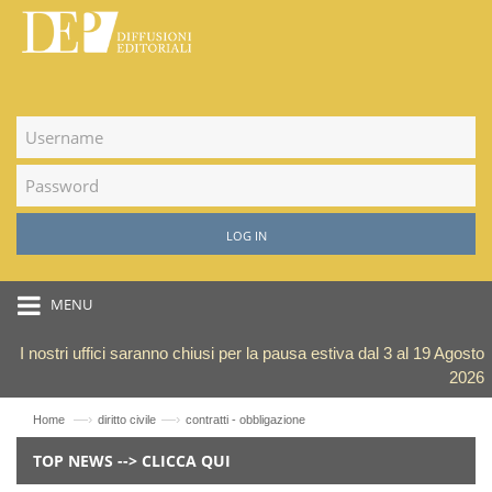
LOG IN
MENU
I nostri uffici saranno chiusi per la pausa estiva dal 3 al 19 Agosto
2026
—›
—›
Home
diritto civile
contratti - obbligazione
TOP NEWS --> CLICCA QUI