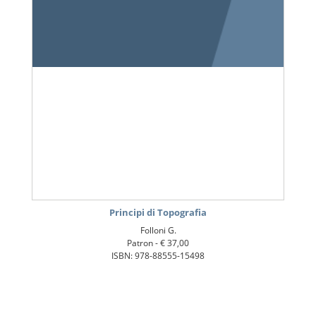
Principi di Topografia
Folloni G.
Patron -
€ 37,00
ISBN: 978-88555-15498