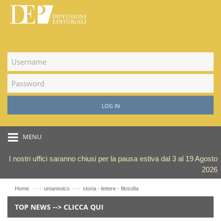
LOG IN
MENU
I nostri uffici saranno chiusi per la pausa estiva dal 3 al 19 Agosto
2026
—›
—›
Home
umanistico
storia - lettere - filosofia
TOP NEWS --> CLICCA QUI