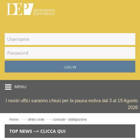
LOG IN
MENU
I nostri uffici saranno chiusi per la pausa estiva dal 3 al 19 Agosto
2026
—›
—›
Home
diritto civile
contratti - obbligazione
TOP NEWS --> CLICCA QUI