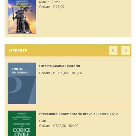
Martini Remo
Cedam - € 26,00
OFFERTE
Offerta Manuali Notarili
Cedam - €
1450,00
1049,00
Prevendita Commentario Breve al Codice Civile
Cian
Cedam - €
320,00
304,00