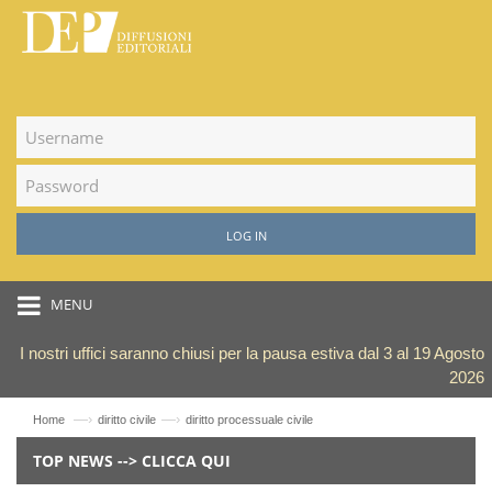
LOG IN
MENU
I nostri uffici saranno chiusi per la pausa estiva dal 3 al 19 Agosto
2026
—›
—›
Home
diritto civile
diritto processuale civile
TOP NEWS --> CLICCA QUI