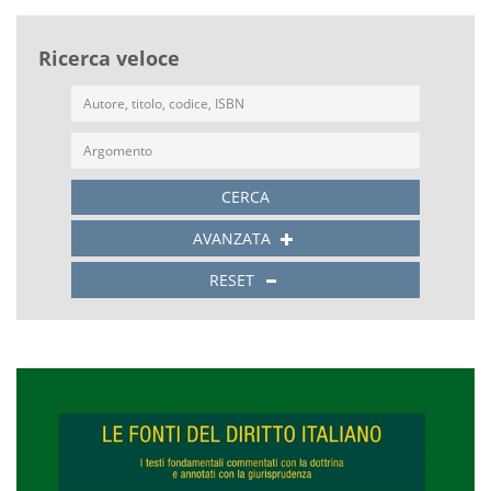
Ricerca veloce
CERCA
AVANZATA
RESET