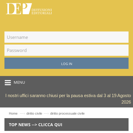
LOG IN
MENU
I nostri uffici saranno chiusi per la pausa estiva dal 3 al 19 Agosto
2026
—›
—›
Home
diritto civile
diritto processuale civile
TOP NEWS --> CLICCA QUI