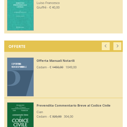
Luiso Francesco
Giuffrè - € 40,00
OFFERTE
Offerta Manuali Notarili
Cedam - €
1450,00
1049,00
Prevendita Commentario Breve al Codice Civile
Cian
Cedam - €
320,00
304,00