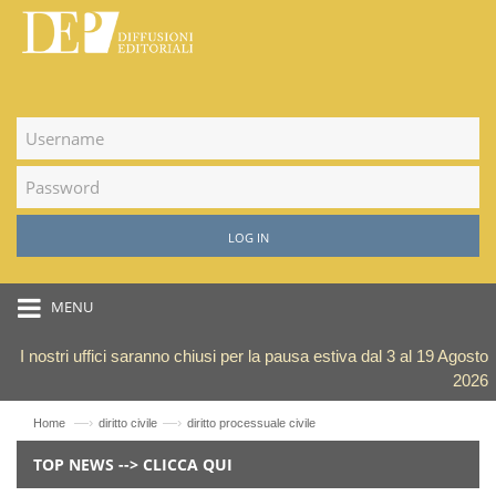
LOG IN
MENU
I nostri uffici saranno chiusi per la pausa estiva dal 3 al 19 Agosto
2026
—›
—›
Home
diritto civile
diritto processuale civile
TOP NEWS --> CLICCA QUI