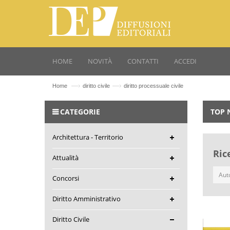
HOME
NOVITÀ
CONTATTI
ACCEDI
—›
—›
Home
diritto civile
diritto processuale civile
CATEGORIE
TOP 
Architettura - Territorio
Ric
Attualità
Concorsi
Diritto Amministrativo
Diritto Civile