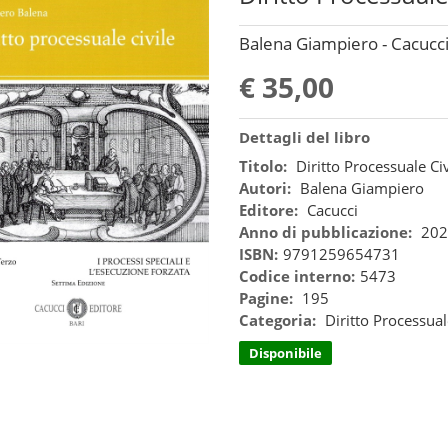
Balena Giampiero - Cacucc
€ 35,00
Dettagli del libro
Titolo:
Diritto Processuale Civ
Autori:
Balena Giampiero
Editore:
Cacucci
Anno di pubblicazione:
202
ISBN:
9791259654731
Codice interno:
5473
Pagine:
195
Categoria:
Diritto Processual
Disponibile