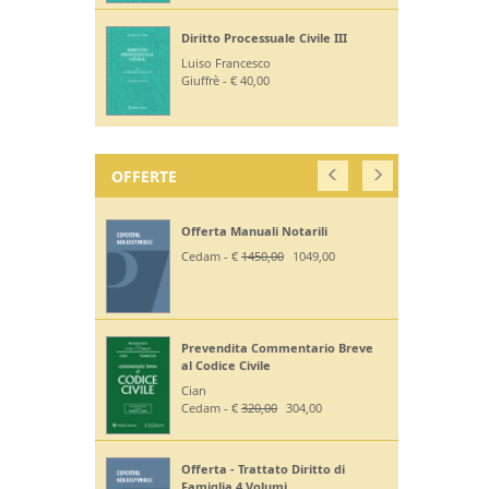
Diritto Processuale Civile III
Luiso Francesco
Giuffrè - € 40,00
OFFERTE
Offerta Manuali Notarili
Cedam - €
1450,00
1049,00
Prevendita Commentario Breve
al Codice Civile
Cian
Cedam - €
320,00
304,00
Offerta - Trattato Diritto di
Famiglia 4 Volumi