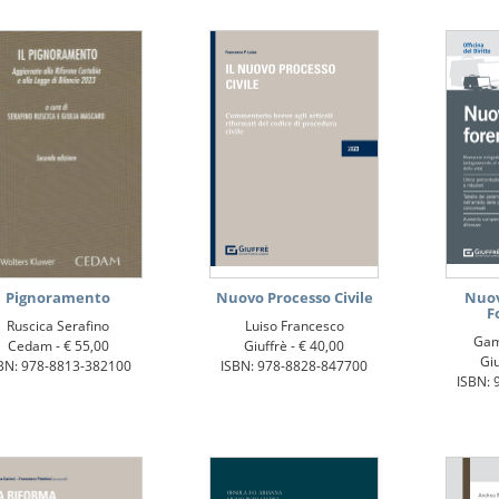
Pignoramento
Nuovo Processo Civile
Nuov
F
Ruscica Serafino
Luiso Francesco
Gam
Cedam -
€ 55,00
Giuffrè -
€ 40,00
Giu
BN: 978-8813-382100
ISBN: 978-8828-847700
ISBN: 