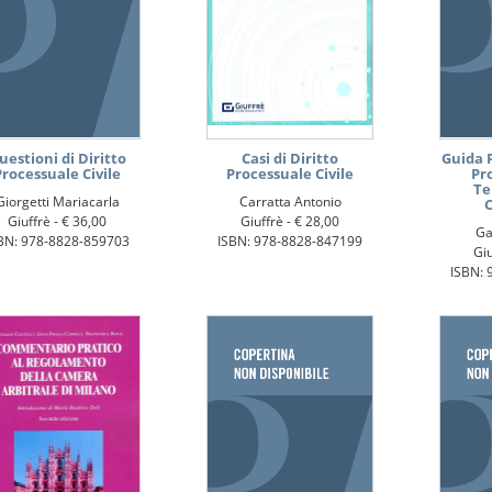
uestioni di Diritto
Casi di Diritto
Guida 
Processuale Civile
Processuale Civile
Pro
Te
Giorgetti Mariacarla
Carratta Antonio
C
Giuffrè -
€ 36,00
Giuffrè -
€ 28,00
Ga
BN: 978-8828-859703
ISBN: 978-8828-847199
Giu
ISBN: 