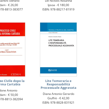
iantini Stefano
De Nictolis Rosanna
dam -
€ 26,00
Ipsoa -
€ 180,00
978-8813-383077
ISBN: 978-88217-81919
o Civile dopo la
Lite Temeraria e
orma Cartabia
Responsabilità
Processuale Aggravata
done Antonio
Diana Antonio Gerardo
dam -
€ 50,00
Giuffrè -
€ 42,00
978-8813-382094
ISBN: 978-8828-831921