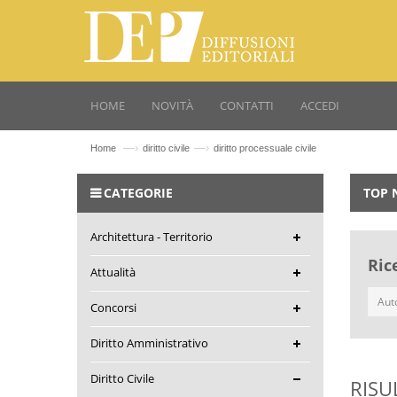
HOME
NOVITÀ
CONTATTI
ACCEDI
—›
—›
Home
diritto civile
diritto processuale civile
CATEGORIE
TOP 
Architettura - Territorio
Ric
Attualità
Concorsi
Diritto Amministrativo
Diritto Civile
RISU