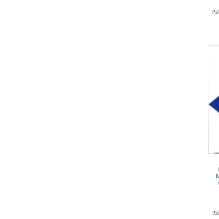
IS
M
IS