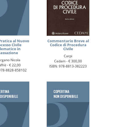
Pratica al Nuovo
Commentario Breve al
cesso Civile
Codice di Procedura
lematico in
Civile
assazione
Carpi
rgano Nicola
Cedam -
€ 300,00
ffrè -
€ 22,00
ISBN: 978-8813-382223
978-8828-858102