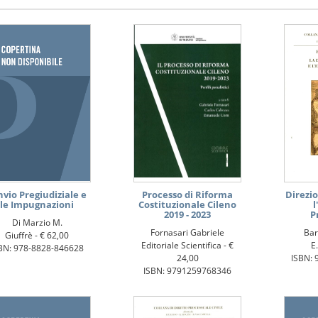
nvio Pregiudiziale e
Processo di Riforma
Direzio
le Impugnazioni
Costituzionale Cileno
l
2019 - 2023
P
Di Marzio M.
Fornasari Gabriele
Bar
Giuffrè -
€ 62,00
Editoriale Scientifica -
€
E.
BN: 978-8828-846628
24,00
ISBN: 
ISBN: 9791259768346