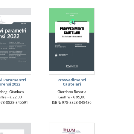
i Paramentri
Provvedimenti
orensi 2022
Cautelari
bogi Gianluca
Giordano Rosaria
ffrè -
€ 22,00
Giuffrè -
€ 95,00
978-8828-845591
ISBN: 978-8828-848486