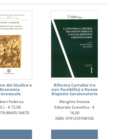
ne del Giudice e
Riforma Cartabia tra
'Economia
non Punibilità e Nuove
rocessuale
Risposte Sanzionatorie
bieri Federica
Menghini Antonia
S.I. -
€ 72,00
Editoriale Scientifica -
€
978-88495-54670
16,00
ISBN: 9791259768100