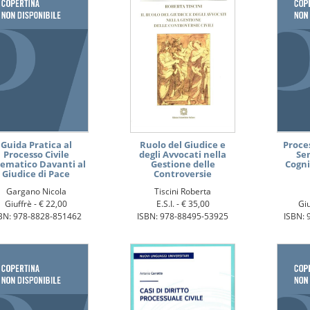
Guida Pratica al
Ruolo del Giudice e
Proce
Processo Civile
degli Avvocati nella
Sem
lematico Davanti al
Gestione delle
Cogni
Giudice di Pace
Controversie
Gargano Nicola
Tiscini Roberta
Giuffrè -
€ 22,00
E.S.I. -
€ 35,00
Giu
BN: 978-8828-851462
ISBN: 978-88495-53925
ISBN: 