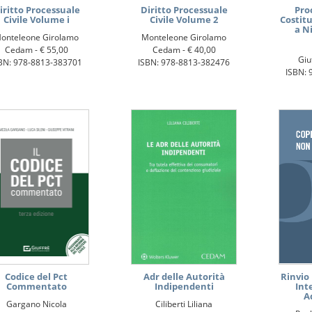
iritto Processuale
Diritto Processuale
Pro
Civile Volume i
Civile Volume 2
Costit
a N
onteleone Girolamo
Monteleone Girolamo
Cedam -
€ 55,00
Cedam -
€ 40,00
Giu
BN: 978-8813-383701
ISBN: 978-8813-382476
ISBN: 
Codice del Pct
Adr delle Autorità
Rinvio 
Commentato
Indipendenti
Int
A
Gargano Nicola
Ciliberti Liliana