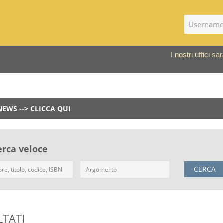
I nostri uffici 
NEWS --> CLICCA QUI
erca veloce
CERCA
LTATI