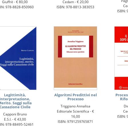
Pagl
Giuffrè -
€ 80,00
Cedam -
€ 20,00
Ce
BN: 978-8828-850960
ISBN: 978-8813-383053
ISBN: 
Legittimità,
Algoritmi Predittivi nel
Process
Interpretazione,
Processo
Rif
erito. Saggi sulla
Triggiano Annalisa
Di
Cassazione Civile
Editoriale Scientifica -
€
Ce
Capponi Bruno
16,00
ISBN: 
E.S.I. -
€ 43,00
ISBN: 9791259765871
BN: 978-88495-52461