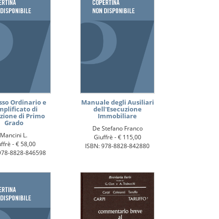
sso Ordinario e
Manuale degli Ausiliari
plificato di
dell'Esecuzione
zione di Primo
Immobiliare
Grado
De Stefano Franco
Mancini L.
Giuffrè -
€ 115,00
ffrè -
€ 58,00
ISBN: 978-8828-842880
978-8828-846598