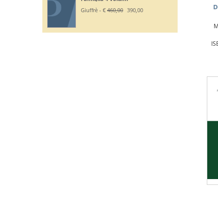
D
Giuffrè - €
195,00
185,20
M
IS