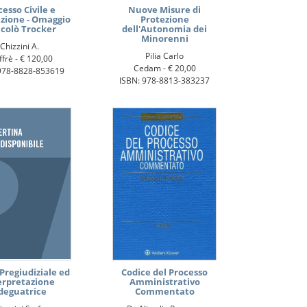
cesso Civile e
Nuove Misure di
uzione - Omaggio
Protezione
icolò Trocker
dell'Autonomia dei
Minorenni
Chizzini A.
Pilia Carlo
ffrè -
€ 120,00
Cedam -
€ 20,00
978-8828-853619
ISBN: 978-8813-383237
Pregiudiziale ed
Codice del Processo
erpretazione
Amministrativo
deguatrice
Commentato