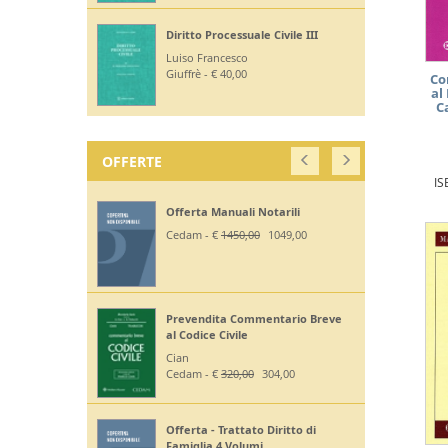
Studi sulla Giustizia Familiare - il
Processo
Ficcarelli Beatrice
Co
al
E.S.I. - € 48,00
C
OFFERTE
IS
Off. Codici Civile, Penale, Proc
Civile, Proc Penale 2026 - Esame
Avv
Giuffrè - €
375,00
330,00
Off Codici Civile e Penale 2026 -
Esame Avvocato
Giuffrè - €
195,00
185,20
Off. Codici Civile e Proc Civile 2026
- Esame Avvocato