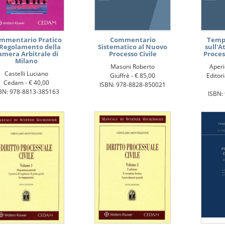
mmentario Pratico
Commentario
Tempo
 Regolamento della
Sistematico al Nuovo
sull'A
amera Arbitrale di
Processo Civile
Proces
Milano
Masoni Roberto
Aperi
Castelli Luciano
Giuffrè -
€ 85,00
Editori
Cedam -
€ 40,00
ISBN: 978-8828-850021
BN: 978-8813-385163
ISBN: