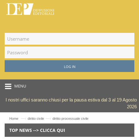
LOG IN
MENU
I nostri uffici saranno chiusi per la pausa estiva dal 3 al 19 Agosto
2026
—›
—›
Home
diritto civile
diritto processuale civile
TOP NEWS --> CLICCA QUI