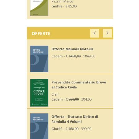
Fazzini Marco
Giuffrè - € 85,00
OFFERTE
Offerta Manuali Notarili
Cedam - €
1450,00
1049,00
Prevendita Commentario Breve
al Codice Civile
Cian
Cedam - €
320,00
304,00
Offerta - Trattato Diritto di
Famiglia 4 Volumi
Giuffrè - €
460,00
390,00