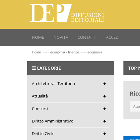
HOME
NOVITÀ
CONTATTI
ACCEDI
—›
—›
Home
economia - finanze
economia
CATEGORIE
TOP 
Architettura - Territorio
Ric
Attualità
Concorsi
Diritto Amministrativo
Diritto Civile