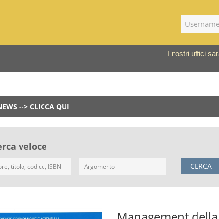
I nostri uffici 
NEWS --> CLICCA QUI
erca veloce
CERCA
Management della P