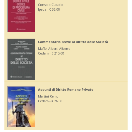
Ruffini Giuseppe
Editoriale Scientifica - € 36,00
e Società
Diritto Bancario e Finanziario
Bontempi Paolo
Giuffrè - € 55,00
Diritto Costituzionale
Mezzetti Luca
Giuffrè - € 46,00