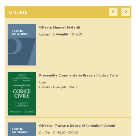
OFFERTE
Off. Codici Civile, Penale, Proc Civile
2026 - Esame Avv
Giuffrè - €
375,00
330,00
l Codice Civile
Off Codici Civile e Penale 2026 - Esa
Giuffrè - €
195,00
185,20
Off. Codici Civile e Proc Civile 2026 
miglia 4 Volumi
Giuffrè - €
195,00
185,20