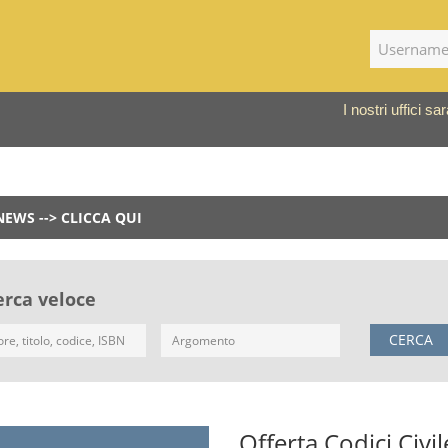
I nostri uffici 
NEWS --> CLICCA QUI
erca veloce
CERCA
Offerta Codici Civile