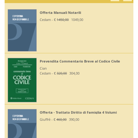
Offerta Manuali Notarili
Cedam - €
1450,00
1049,00
Prevendita Commentario Breve al Codice Civile
Cian
Cedam - €
320,00
304,00
Offerta - Trattato Diritto di Famiglia 4 Volumi
Giuffrè - €
460,00
390,00