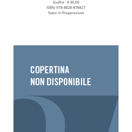
Giuffrè -
€ 90,00
ISBN: 978-8828-878827
Stato: In Preparazione