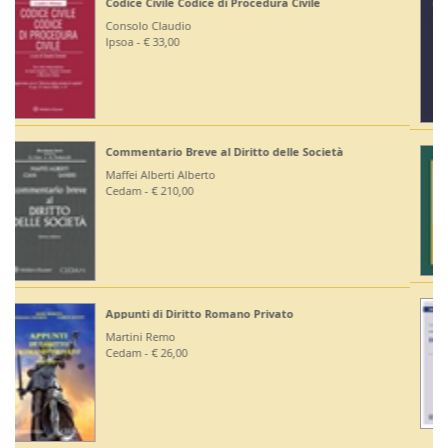
Corte di Giustizia dell'Unione Europea
Ruffini Giuseppe
Editoriale Scientifica - € 36,00
Diritto Bancario e Finanziario
Bontempi Paolo
Giuffrè - € 55,00
Diritto Costituzionale
Mezzetti Luca
Giuffrè - € 46,00