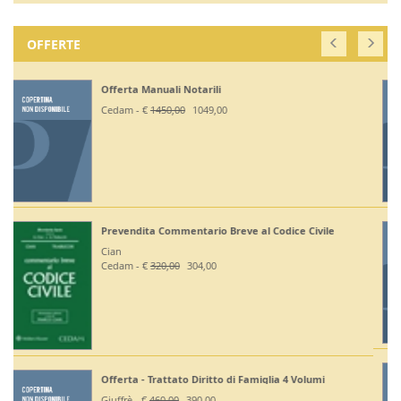
OFFERTE
Off. Codici Civile, Penale, Proc Civile, Proc Penale
2026 - Esame Avv
Giuffrè - €
375,00
330,00
Off Codici Civile e Penale 2026 - Esame Avvocato
Giuffrè - €
195,00
185,20
Off. Codici Civile e Proc Civile 2026 - Esame Avvocato
Giuffrè - €
195,00
185,20