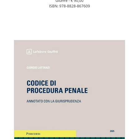
Giuffrè -
€ 90,00
ISBN: 978-8828-867609