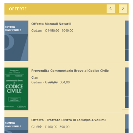
OFFERTE
Off. Codici Civile, Penale, Proc Civile, Proc Penale
2026 - Esame Avv
Giuffrè - €
375,00
330,00
Off Codici Civile e Penale 2026 - Esame Avvocato
Giuffrè - €
195,00
185,20
Off. Codici Civile e Proc Civile 2026 - Esame Avvocato
Giuffrè - €
195,00
185,20