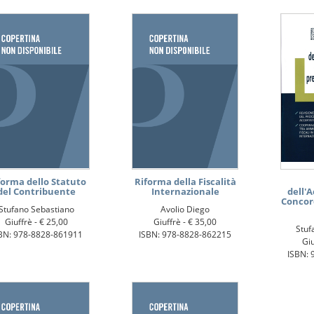
forma dello Statuto
Riforma della Fiscalità
del Contribuente
Internazionale
dell'
Concor
Stufano Sebastiano
Avolio Diego
Giuffrè -
€ 25,00
Giuffrè -
€ 35,00
Stuf
BN: 978-8828-861911
ISBN: 978-8828-862215
Giu
ISBN: 