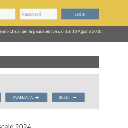
LOG IN
saranno chiusi per la pausa estiva dal 3 al 19 Agosto 2026
AVANZATA
RESET
scale 2024