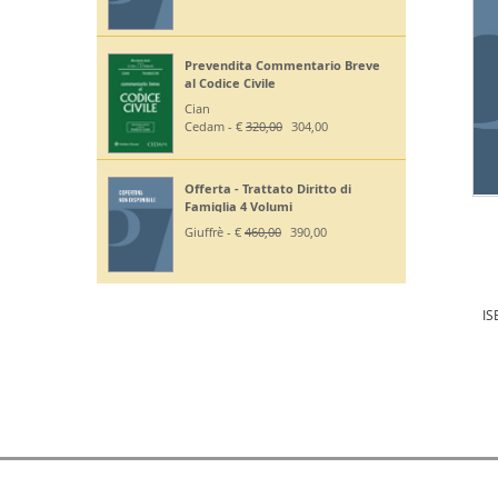
Prevendita Commentario Breve
al Codice Civile
Cian
Cedam - €
320,00
304,00
Offerta - Trattato Diritto di
Famiglia 4 Volumi
Giuffrè - €
460,00
390,00
IS
D.E.P. DIFFUSIONI EDITORIALI SRL Partita IVA 03258400286 | Tutti