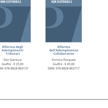
Riforma degli
Riforma
Adempimenti
dell'Adempimento
Tributari
Collaborativo
Dan Gianluca
Formica Pasquale
Giuffrè -
€ 25,00
Giuffrè -
€ 45,00
BN: 978-8828-863137
ISBN: 978-8828-863717
 i diritti sono riservati.