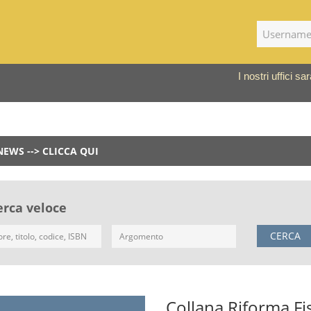
I nostri uffici 
NEWS --> CLICCA QUI
erca veloce
CERCA
Collana Riforma Fi