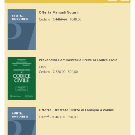
Offerta Manuali Notarili
Cedam - €
1450,00
1049,00
Prevendita Commentario Breve al Codice Civile
Cian
Cedam - €
320,00
304,00
Offerta - Trattato Diritto di Famiglia 4 Volumi
Giuffrè - €
460,00
390,00