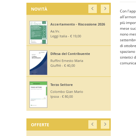
NOVITÀ
Con l'app
all'armon
più impor
Accertamento - Riscossione 2026
mese succ
Aa.Vv.
nono mese 
Leggi Italia - € 19,00
settembre
di ottobr
spaziano d
Difesa del Contribuente
sintetici 
Ruffini Ernesto Maria
comunicaz
Giuffrè - € 40,00
Terzo Settore
Colombo Gian Mario
Ipsoa - € 80,00
OFFERTE