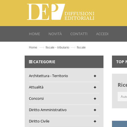
HOME
NOVITÀ
CONTATTI
ACCEDI
—›
—›
Home
fiscale - tributario
fiscale
CATEGORIE
TOP 
Architettura - Territorio
Ric
Attualità
Concorsi
Diritto Amministrativo
Diritto Civile