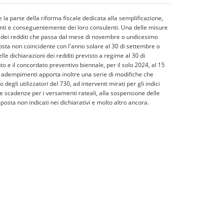
la parte della riforma fiscale dedicata alla semplificazione,
enti e conseguentemente dei loro consulenti. Una delle misure
ni dei redditi che passa dal mese di novembre o undicesimo
osta non coincidente con l'anno solare al 30 di settembre o
lle dichiarazioni dei redditi previsto a regime al 30 di
o e il concordato preventivo biennale, per il solo 2024, al 15
o adempimenti apporta inoltre una serie di modifiche che
gli utilizzatori del 730, ad interventi mirati per gli indici
 delle scadenze per i versamenti rateali, alla sospensione delle
osta non indicati nei dichiarativi e molto altro ancora.