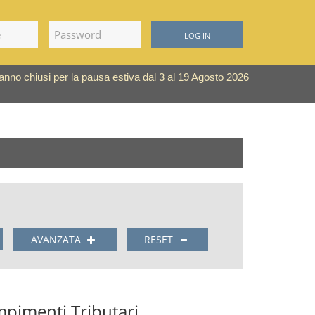
LOG IN
saranno chiusi per la pausa estiva dal 3 al 19 Agosto 2026
AVANZATA
RESET
pimenti Tributari