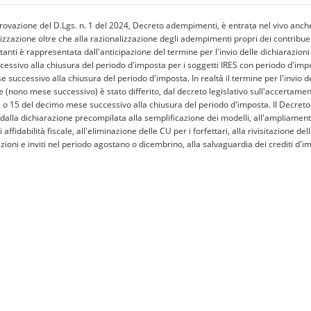
rovazione del D.Lgs. n. 1 del 2024, Decreto adempimenti, è entrata nel vivo anche 
izzazione oltre che alla razionalizzazione degli adempimenti propri dei contribu
tanti è rappresentata dall'anticipazione del termine per l'invio delle dichiarazio
essivo alla chiusura del periodo d'imposta per i soggetti IRES con periodo d'imp
successivo alla chiusura del periodo d'imposta. In realtà il termine per l'invio de
 (nono mese successivo) è stato differito, dal decreto legislativo sull'accertament
e o 15 del decimo mese successivo alla chiusura del periodo d'imposta. Il Decret
alla dichiarazione precompilata alla semplificazione dei modelli, all'ampliamento de
di affidabilità fiscale, all'eliminazione delle CU per i forfettari, alla rivisitazione
ioni e inviti nel periodo agostano o dicembrino, alla salvaguardia dei crediti d'imp