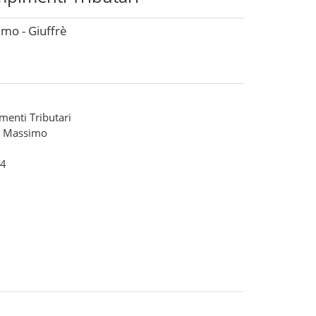
imo - Giuffrè
enti Tributari
li Massimo
4