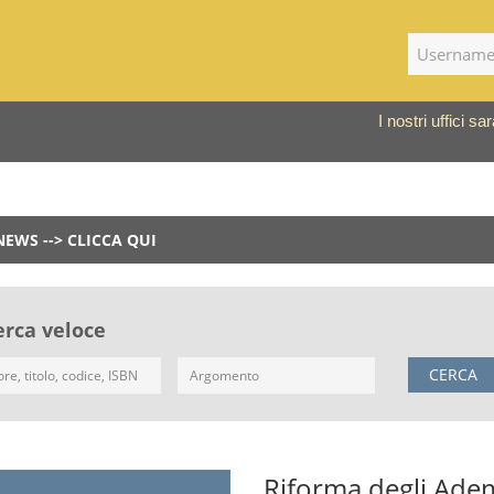
I nostri uffici 
NEWS --> CLICCA QUI
erca veloce
CERCA
Riforma degli Adem