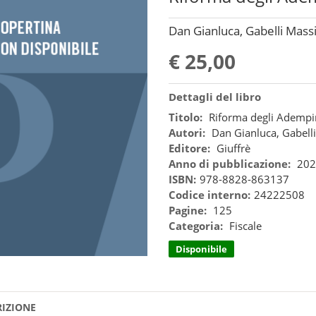
Dan Gianluca, Gabelli Mass
€ 25,00
Dettagli del libro
Titolo:
Riforma degli Adempim
Autori:
Dan Gianluca, Gabel
Editore:
Giuffrè
Anno di pubblicazione:
202
ISBN:
978-8828-863137
Codice interno:
24222508
Pagine:
125
Categoria:
Fiscale
Disponibile
RIZIONE