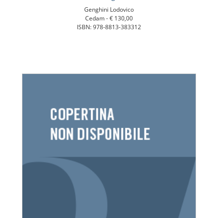
Genghini Lodovico
Cedam -
€ 130,00
ISBN: 978-8813-383312