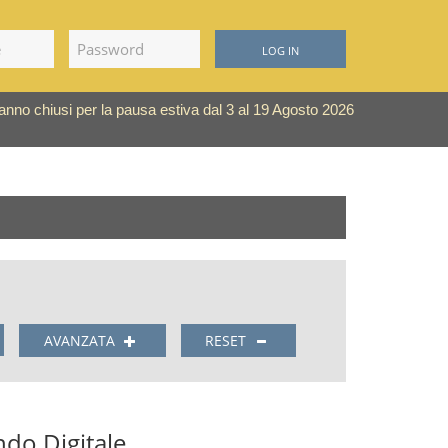
LOG IN
saranno chiusi per la pausa estiva dal 3 al 19 Agosto 2026
AVANZATA
RESET
ndo Digitale