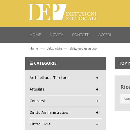
HOME
NOVITÀ
CONTATTI
ACCEDI
—›
—›
Home
diritto civile
diritto ecclesiastico
CATEGORIE
TOP 
Architettura - Territorio
Ric
Attualità
Concorsi
Diritto Amministrativo
Diritto Civile