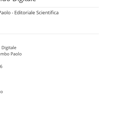
olo - Editoriale Scientifica
 Digitale
lumbo Paolo
6
co