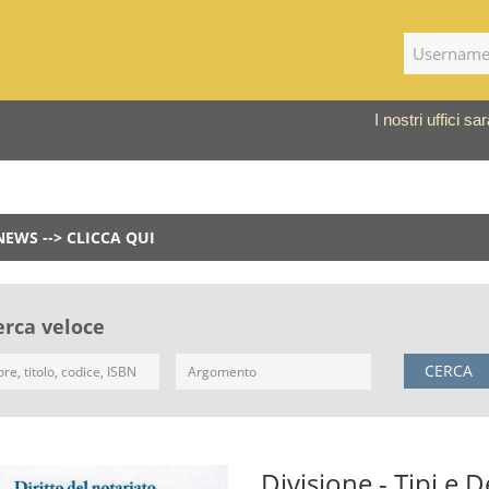
I nostri uffici 
NEWS --> CLICCA QUI
erca veloce
CERCA
Divisione - Tipi e D