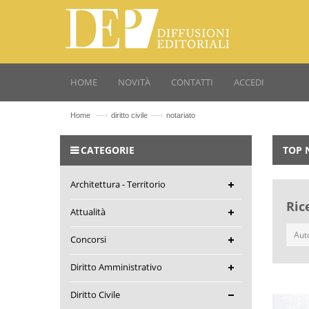
HOME
NOVITÀ
CONTATTI
ACCEDI
—›
—›
Home
diritto civile
notariato
CATEGORIE
TOP 
Architettura - Territorio
Ric
Attualità
Concorsi
Diritto Amministrativo
Diritto Civile