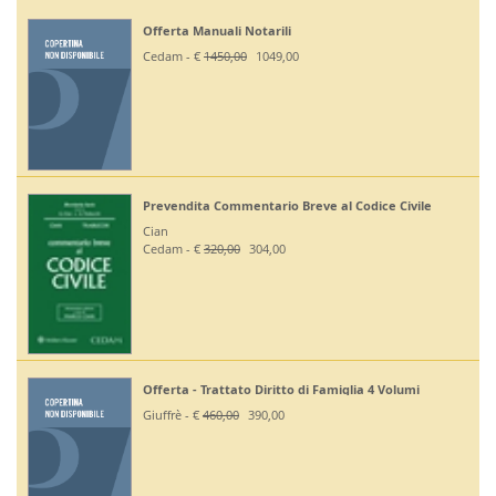
Offerta Manuali Notarili
Cedam - €
1450,00
1049,00
Prevendita Commentario Breve al Codice Civile
Cian
Cedam - €
320,00
304,00
Offerta - Trattato Diritto di Famiglia 4 Volumi
Giuffrè - €
460,00
390,00