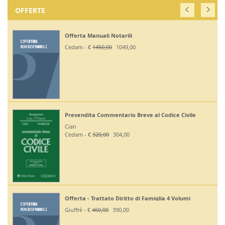
OFFERTE
Offerta Manuali Notarili
Cedam - €
1450,00
1049,00
Prevendita Commentario Breve al Codice Civile
Cian
Cedam - €
320,00
304,00
Offerta - Trattato Diritto di Famiglia 4 Volumi
Giuffrè - €
460,00
390,00