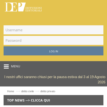
LOG IN
MENU
I nostri uffici saranno chiusi per la pausa estiva dal 3 al 19 Agosto
2026
—›
—›
Home
diritto civile
diritto privato
TOP NEWS --> CLICCA QUI