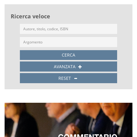
Ricerca veloce
CERCA
AVANZATA
RESET