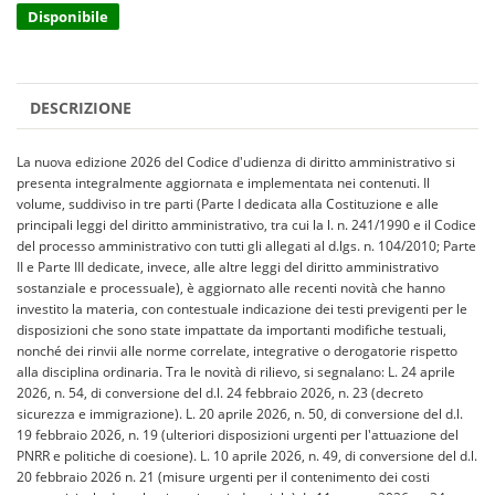
Disponibile
DESCRIZIONE
La nuova edizione 2026 del Codice d'udienza di diritto amministrativo si
presenta integralmente aggiornata e implementata nei contenuti. Il
volume, suddiviso in tre parti (Parte I dedicata alla Costituzione e alle
principali leggi del diritto amministrativo, tra cui la l. n. 241/1990 e il Codice
del processo amministrativo con tutti gli allegati al d.lgs. n. 104/2010; Parte
II e Parte III dedicate, invece, alle altre leggi del diritto amministrativo
sostanziale e processuale), è aggiornato alle recenti novità che hanno
investito la materia, con contestuale indicazione dei testi previgenti per le
disposizioni che sono state impattate da importanti modifiche testuali,
nonché dei rinvii alle norme correlate, integrative o derogatorie rispetto
alla disciplina ordinaria. Tra le novità di rilievo, si segnalano: L. 24 aprile
2026, n. 54, di conversione del d.l. 24 febbraio 2026, n. 23 (decreto
sicurezza e immigrazione). L. 20 aprile 2026, n. 50, di conversione del d.l.
19 febbraio 2026, n. 19 (ulteriori disposizioni urgenti per l'attuazione del
PNRR e politiche di coesione). L. 10 aprile 2026, n. 49, di conversione del d.l.
20 febbraio 2026 n. 21 (misure urgenti per il contenimento dei costi