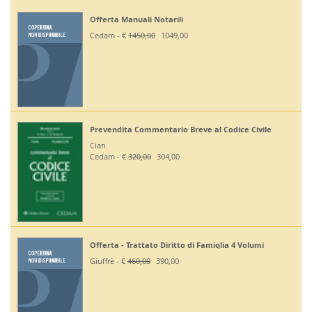
Offerta Manuali Notarili
Cedam - €
1450,00
1049,00
Prevendita Commentario Breve al Codice Civile
Cian
Cedam - €
320,00
304,00
Offerta - Trattato Diritto di Famiglia 4 Volumi
Giuffrè - €
460,00
390,00