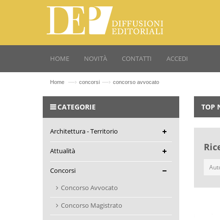
HOME
NOVITÀ
CONTATTI
ACCEDI
—›
—›
Home
concorsi
concorso avvocato
CATEGORIE
TOP 
Architettura - Territorio
Ric
Attualità
Concorsi
Concorso Avvocato
Concorso Magistrato