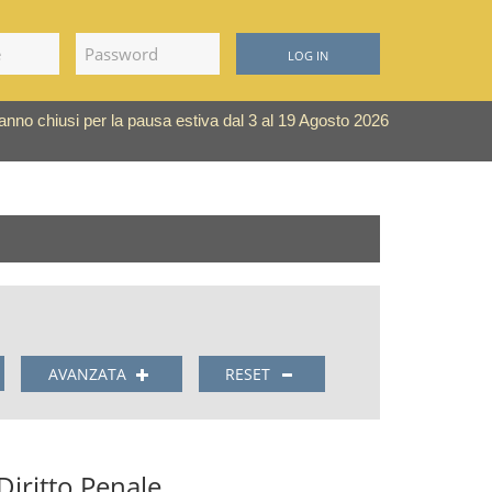
LOG IN
saranno chiusi per la pausa estiva dal 3 al 19 Agosto 2026
AVANZATA
RESET
 Diritto Penale