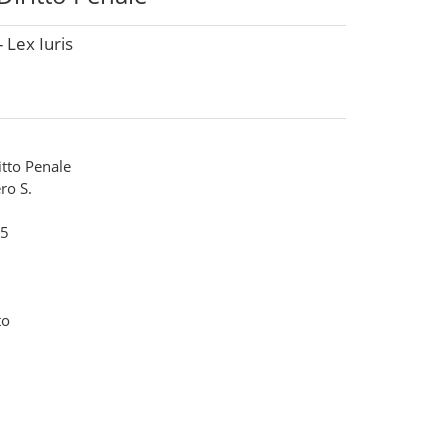
 Lex Iuris
itto Penale
ro S.
5
to