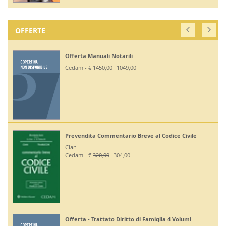
OFFERTE
Offerta Manuali Notarili
Cedam - €
1450,00
1049,00
Prevendita Commentario Breve al Codice Civile
Cian
Cedam - €
320,00
304,00
Offerta - Trattato Diritto di Famiglia 4 Volumi