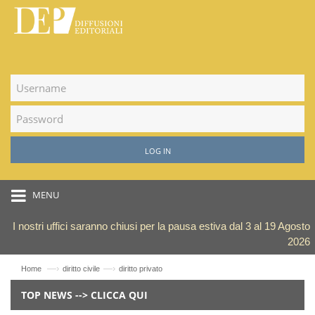
LOG IN
MENU
I nostri uffici saranno chiusi per la pausa estiva dal 3 al 19 Agosto
2026
—›
—›
Home
diritto civile
diritto privato
TOP NEWS --> CLICCA QUI