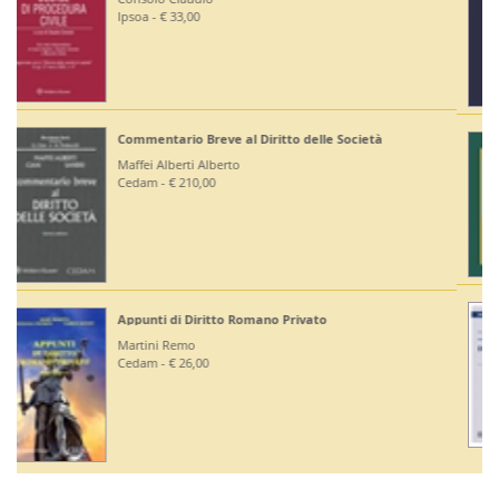
Editoriale Scientifica - € 36,00
Diritto Bancario e Finanziario
Bontempi Paolo
Giuffrè - € 55,00
Diritto Costituzionale
Mezzetti Luca
Giuffrè - € 46,00