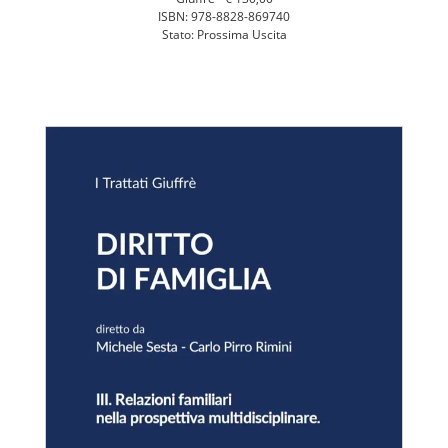
ISBN: 978-8828-869740
Stato: Prossima Uscita