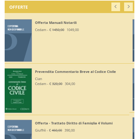
OFFERTE
Off. Codici Civile, Penale, Proc Civile, Proc Penale
2026 - Esame Avv
Giuffrè - €
375,00
330,00
Off Codici Civile e Penale 2026 - Esame Avvocato
Giuffrè - €
195,00
185,20
Off. Codici Civile e Proc Civile 2026 - Esame Avvocato
Giuffrè - €
195,00
185,20