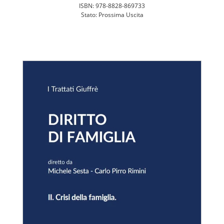
ISBN: 978-8828-869733
Stato: Prossima Uscita