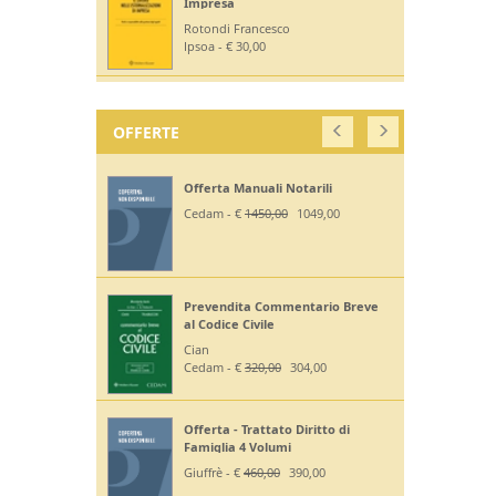
Impresa
Rotondi Francesco
Ipsoa - € 30,00
OFFERTE
Offerta Manuali Notarili
Cedam - €
1450,00
1049,00
Prevendita Commentario Breve
al Codice Civile
Cian
Cedam - €
320,00
304,00
Offerta - Trattato Diritto di
Famiglia 4 Volumi
Giuffrè - €
460,00
390,00