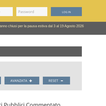
LOG IN
saranno chiusi per la pausa estiva dal 3 al 19 Agosto 2026
AVANZATA
RESET
tti Pubblici Commentato