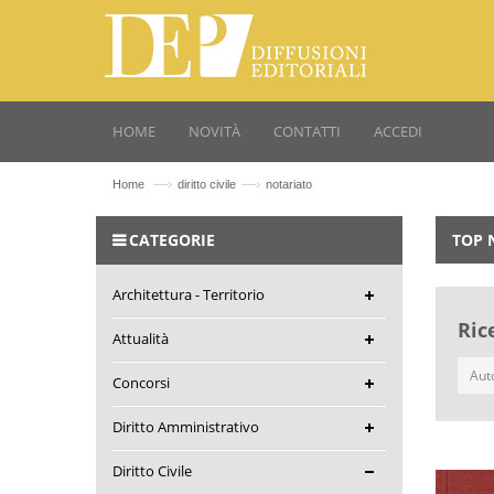
HOME
NOVITÀ
CONTATTI
ACCEDI
—›
—›
Home
diritto civile
notariato
CATEGORIE
TOP 
Architettura - Territorio
Ric
Attualità
Concorsi
Diritto Amministrativo
Diritto Civile