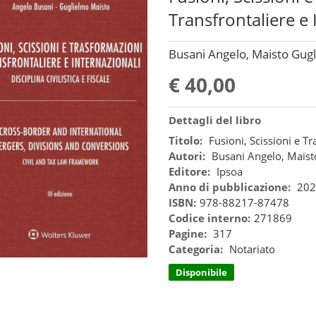
Transfrontaliere e 
Busani Angelo, Maisto Gugl
€ 40,00
Dettagli del libro
Titolo:
Fusioni, Scissioni e T
Autori:
Busani Angelo, Maist
Editore:
Ipsoa
Anno di pubblicazione:
202
ISBN:
978-88217-87478
Codice interno:
271869
Pagine:
317
Categoria:
Notariato
Disponibile