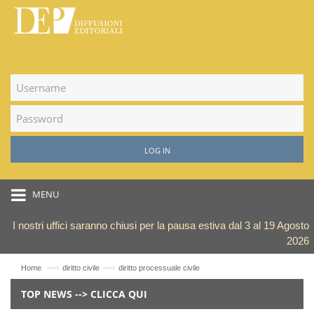
LOG IN
MENU
I nostri uffici saranno chiusi per la pausa estiva dal 3 al 19 Agosto
2026
—›
—›
Home
diritto civile
diritto processuale civile
TOP NEWS --> CLICCA QUI