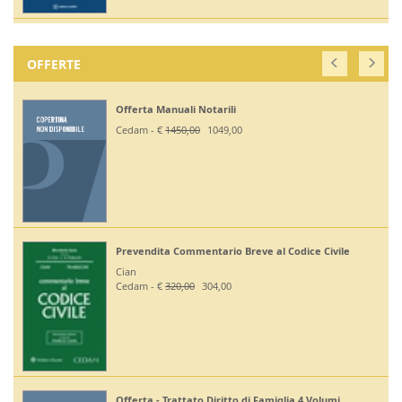
OFFERTE
Offerta Manuali Notarili
Cedam - €
1450,00
1049,00
Prevendita Commentario Breve al Codice Civile
Cian
Cedam - €
320,00
304,00
Offerta - Trattato Diritto di Famiglia 4 Volumi