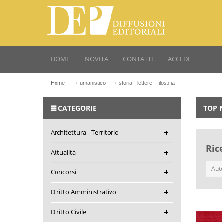
HOME
NOVITÀ
CONTATTI
ACCEDI
—›
—›
Home
umanistico
storia - lettere - filosofia
CATEGORIE
TOP 
Architettura - Territorio
Ric
Attualità
Concorsi
Diritto Amministrativo
Diritto Civile