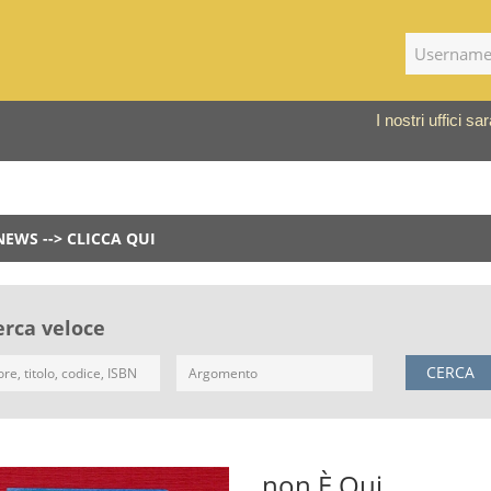
I nostri uffici 
NEWS --> CLICCA QUI
erca veloce
CERCA
non È Qui