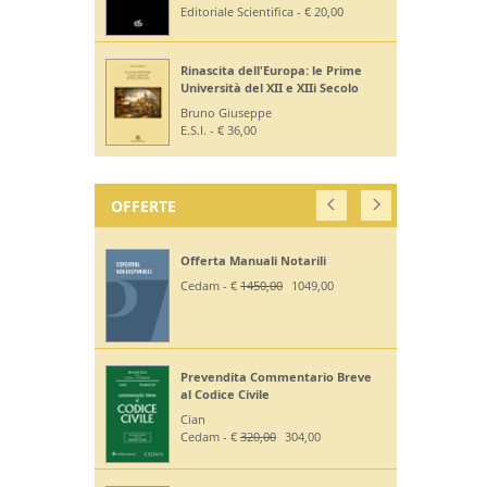
Editoriale Scientifica - € 20,00
Rinascita dell'Europa: le Prime
Università del XII e XIIi Secolo
Bruno Giuseppe
E.S.I. - € 36,00
OFFERTE
Offerta Manuali Notarili
Cedam - €
1450,00
1049,00
Prevendita Commentario Breve
al Codice Civile
Cian
Cedam - €
320,00
304,00