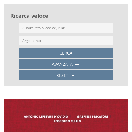
Ricerca veloce
CERCA
AVANZATA
RESET