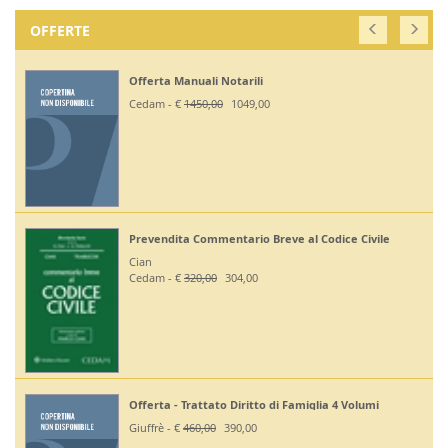
OFFERTE
Offerta Manuali Notarili
Cedam - €
1450,00
1049,00
Prevendita Commentario Breve al Codice Civile
Cian
Cedam - €
320,00
304,00
Offerta - Trattato Diritto di Famiglia 4 Volumi
Giuffrè - €
460,00
390,00