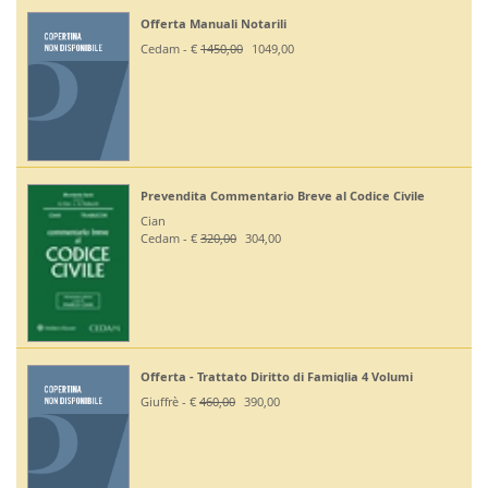
Offerta Manuali Notarili
Cedam - €
1450,00
1049,00
Prevendita Commentario Breve al Codice Civile
Cian
Cedam - €
320,00
304,00
Offerta - Trattato Diritto di Famiglia 4 Volumi
Giuffrè - €
460,00
390,00