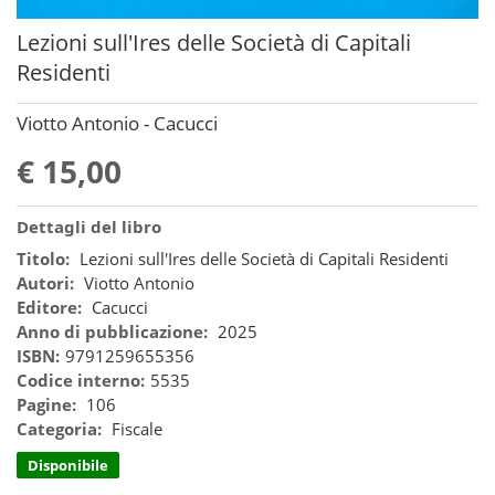
Lezioni sull'Ires delle Società di Capitali
Residenti
Viotto Antonio - Cacucci
€ 15,00
Dettagli del libro
Titolo:
Lezioni sull'Ires delle Società di Capitali Residenti
Autori:
Viotto Antonio
Editore:
Cacucci
Anno di pubblicazione:
2025
ISBN:
9791259655356
Codice interno:
5535
Pagine:
106
Categoria:
Fiscale
Disponibile